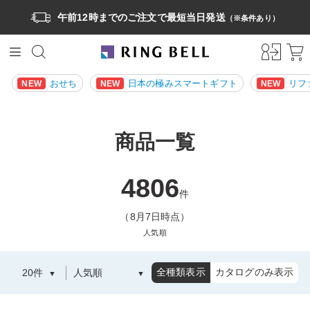
午前12時までのご注文で最短当日発送
（※条件あり）
おせち
日本の極みスマートギフト
リフ
NEW
NEW
NEW
商品一覧
4806
件
（8月7日時点）
人気順
全種類表示
カタログのみ表示