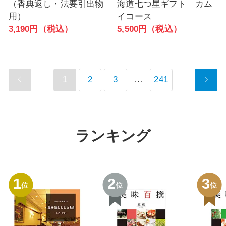
（香典返し・法要引出物
海道七つ星ギフト カム
用）
イコース
3,190円（税込）
5,500円（税込）
1
2
3
…
241
ランキング
1
2
3
位
位
位