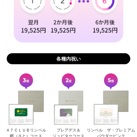
各種内祝い
４７ＣＬＵＢリンベル
プレアデス＆
リンベル ザ・プレミアム
郷（さと）コース
ジュピターコース
パウダーピンク