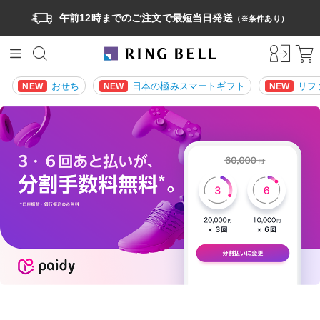
午前12時までのご注文で最短当日発送
（※条件あり）
おせち
日本の極みスマートギフト
リフ
NEW
NEW
NEW