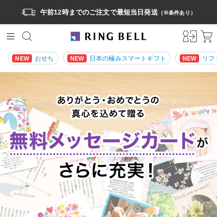
午前12時までのご注文で最短当日発送
（※条件あり）
おせち
日本の極みスマートギフト
リフ
NEW
NEW
NEW