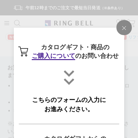
午前12時までのご注文で最短当日発送
（※条件あり）
おせち
日本の極みスマートギフト
リフ
NEW
NEW
NEW
カタログギフト・商品の
ご購入について
のお問い合わせ
お買い物以外のお問い合わせは、以下からお願いし
ます。
カタログギフトを受け取った方（ハガキやカタロ
グの紛失、商品の未着や破損等）：
こちら
こちらのフォームの入力に
プレス関係：
こちら
お進みください。
採用関係：
こちら
※お問い合わせの前に
よくあるご質問
をご覧くださ
い。