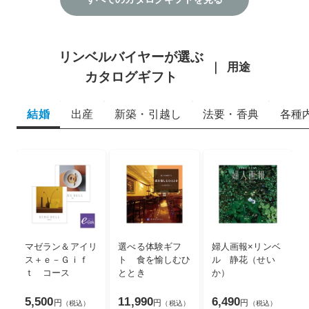
リンベルバイヤーが選ぶ
用途
カタログギフト
結婚
出産
新築・引越し
法要・香典
各種
マゼラン＆アイリ
選べる体験ギフ
婦人画報×リンベ
ス＋ｅ－Ｇｉｆ
ト 食を愉しむひ
ル 静花（せい
ｔ コース
ととき
か）
5,500
11,990
6,490
円
円
円
（税込）
（税込）
（税込）