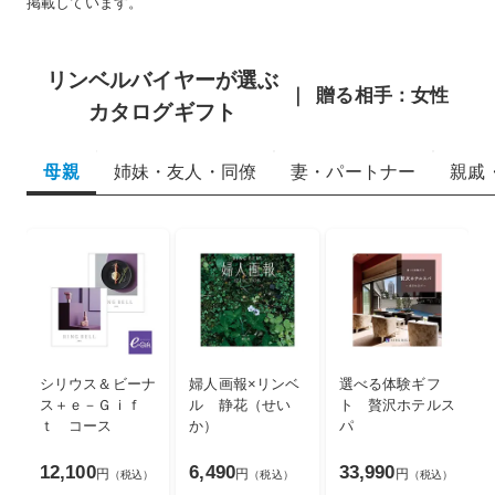
掲載しています。
リンベルバイヤーが選ぶ
贈る相手：女性
カタログギフト
母親
姉妹・友人・同僚
妻・パートナー
親戚
シリウス＆ビーナ
婦人画報×リンベ
選べる体験ギフ
ス＋ｅ－Ｇｉｆ
ル 静花（せい
ト 贅沢ホテルス
ｔ コース
か）
パ
12,100
6,490
33,990
円
円
円
（税込）
（税込）
（税込）