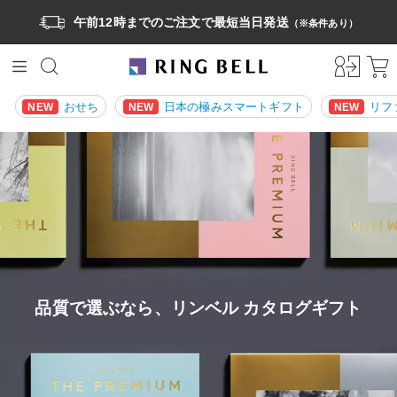
午前12時までのご注文で最短当日発送
（※条件あり）
おせち
日本の極みスマートギフト
リフ
NEW
NEW
NEW
品質で選ぶなら、リンベル カタログギフト