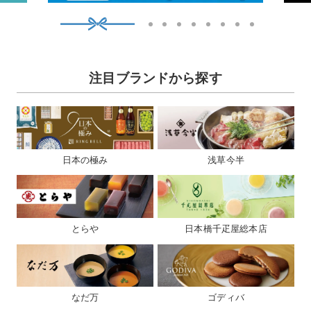
1
2
3
4
5
6
7
8
9
注目ブランドから探す
日本の極み
浅草今半
とらや
日本橋千疋屋総本店
なだ万
ゴディバ