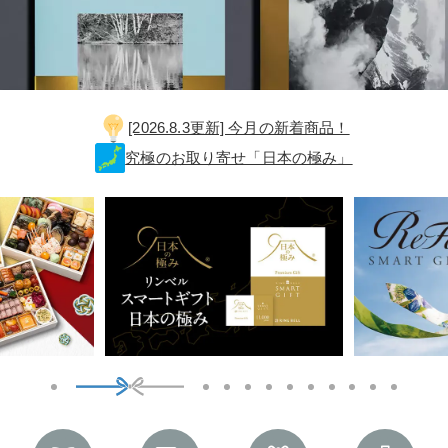
[2026.8.3更新] 今月の新着商品！
究極のお取り寄せ「日本の極み」
1
2
3
4
5
6
7
8
9
10
11
12