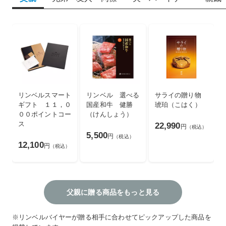
リンベルスマート
リンベル 選べる
サライの贈り物
ギフト １１，０
国産和牛 健勝
琥珀（こはく）
００ポイントコー
（けんしょう）
ス
22,990
円
（税込）
5,500
円
（税込）
12,100
円
（税込）
父親に贈る商品をもっと見る
※リンベルバイヤーが贈る相手に合わせてピックアップした商品を