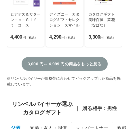
ヒアデス＆サター
ディズニー カタ
カタログギフト
ン＋ｅ－Ｇｉｆ
ログギフトセレク
美味百撰 菜花
ｔ コース
ション スマイル
（なばな）
4,400
4,290
3,300
円
円
円
（税込）
（税込）
（税込）
3,000 円～ 4,999 円の商品をもっと見る
※リンベルバイヤーが価格帯に合わせてピックアップした商品を掲
載しています。
リンベルバイヤーが選ぶ
贈る相手：男性
カタログギフト
父親
兄弟・友人・同僚
夫・パートナー
親戚