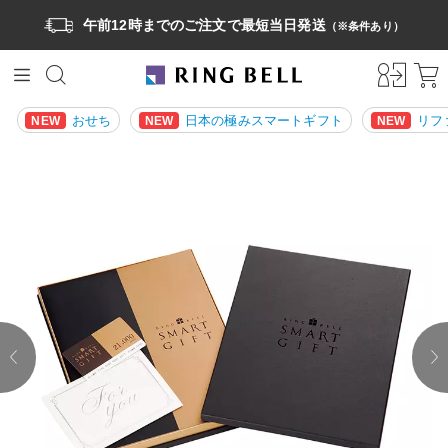
午前12時までのご注文で最短当日発送
（※条件あり）
おせち
日本の極みスマートギフト
リフ
NEW
NEW
NEW
prev