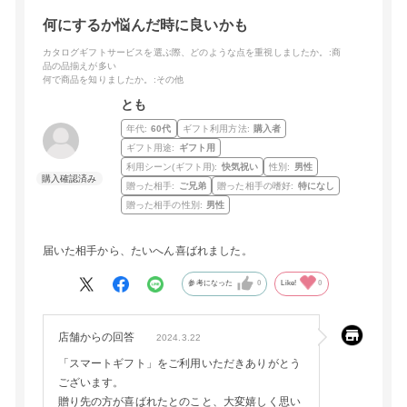
何にするか悩んだ時に良いかも
カタログギフトサービスを選ぶ際、どのような点を重視しましたか。
:商
品の品揃えが多い
何で商品を知りましたか。
:その他
とも
年代:
60代
ギフト利用方法:
購入者
ギフト用途:
ギフト用
利用シーン(ギフト用):
快気祝い
性別:
男性
贈った相手:
ご兄弟
贈った相手の嗜好:
特になし
贈った相手の性別:
男性
届いた相手から、たいへん喜ばれました。
参考になった
0
Like!
0
店舗からの回答
2024.3.22
「スマートギフト」をご利用いただきありがとう
ございます。
贈り先の方が喜ばれたとのこと、大変嬉しく思い