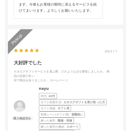
ます。今後もお客様の期待に添えるサービスを続
けてまいります。よろしくお願いいたします。
2023.7.7
大好評でした
カタログギフトサービスを選ぶ際、どのような点を重視しましたか。
:商
品の品質が良い
何で商品を知りましたか。
:ホームページ
nayu
年代:
40代
ギフト利用方法:
カタログギフトを受け取った方
ギフト用途:
ギフト用
利用シーン(ギフト用):
退職祝い
贈った相手:
職場・同僚
贈った相手の嗜好:
スポーツ