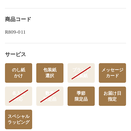
商品コード
R809-011
サービス
のし紙
包装紙
ブランド
メッセージ
かけ
選択
包装紙
カード
名入れ
数量
季節
お届け日
対応
限定品
限定品
指定
スペシャル
ラッピング