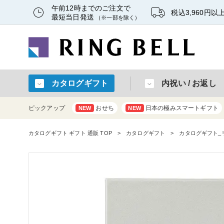
午前12時までのご注文で
税込3,960円
最短当日発送
（※一部を除く）
カタログギフト
内祝い / お返し
ピックアップ
おせち
日本の極みスマートギフト
NEW
NEW
カタログギフト ギフト 通販 TOP
カタログギフト
カタログギフト_