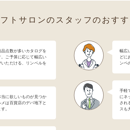
ギフトサロンのスタッフの
おすす
商品点数が多いカタログを
幅広
す。ご予算に応じて幅広い
どに
びいただける、リンベルを
ンペ
手軽
本当に欲しいものが見つか
にネ
ルメは百貨店のデパ地下と
され
ます。
スも