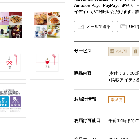
Amazon Pay、PayPay、d払
イディ）がご利用いただけます。
メールで送る
UR
サービス
のし可
商品内容
[本体：3，00
●掲載アイテム数
お届け情報
常温便
お届け可能日
午前12時まで