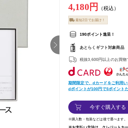
4,180円
（税込）
最短2日でお届け！
190ポイント進呈！
next
あとらくギフト対象商品
税抜3,600円以上のお買
期間限定で、dカードをご利用い
dポイントが100円で3ポイン
今すぐ購入する
※購入数・包装などは後で選べます。
※お支払い方法は、クレジットカ