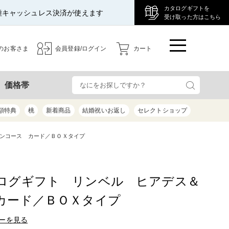
カタログギフトを
種キャッシュレス決済が使えます
受け取った方はこちら
のお客さま
会員登録/ログイン
カート
検
価格帯
額特典
桃
新着商品
結婚祝いお返し
セレクトショップ
ンコース カード／ＢＯＸタイプ
ログギフト リンベル ヒアデス＆
カード／ＢＯＸタイプ
ーを見る