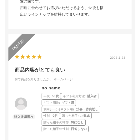
変光栄です。
用途に合わせてお選びいただけるよう、今後も幅
広いラインナップを維持してまいります。
2026.1.24
商品内容がとても良い
何で商品を知りましたか。
:ホームページ
no name
年代:
50代
ギフト利用方法:
購入者
ギフト用途:
ギフト用
利用シーン(ギフト用):
法要・香典返し
性別:
女性
贈った相手:
ご親戚
贈った相手の嗜好:
特になし
贈った相手の性別:
回答しない