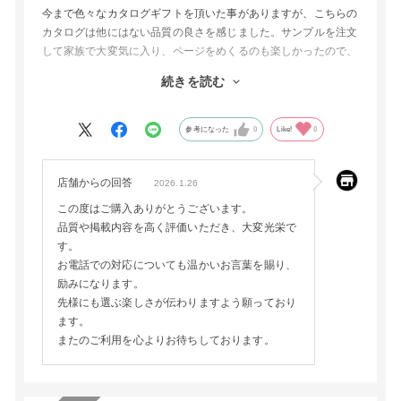
今まで色々なカタログギフトを頂いた事がありますが、こちらの
カタログは他にはない品質の良さを感じました。サンプルを注文
して家族で大変気に入り、ページをめくるのも楽しかったので、
きっと先様にも喜んで頂けると思いお願いしました。
続きを読む
またWEB上の操作で電話問い合わせしたのですが、対応も良
く、この度は気持ちの良い利用ができました。有難うございまし
た。
参考になった
0
Like!
0
店舗からの回答
2026.1.26
この度はご購入ありがとうございます。
品質や掲載内容を高く評価いただき、大変光栄で
す。
お電話での対応についても温かいお言葉を賜り、
励みになります。
先様にも選ぶ楽しさが伝わりますよう願っており
ます。
またのご利用を心よりお待ちしております。