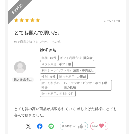
2025.11.20
とても喜んで頂いた。
何で商品を知りましたか。
:その他
ゆずきち
年代:
40代
ギフト利用方法:
購入者
ギフト用途:
ギフト用
利用シーン(ギフト用):
法要・香典返し
性別:
女性
贈った相手:
ご親戚
贈った相手の
TV・ラジオ・ビデオ・ネット動
嗜好:
画の視聴
贈った相手の性別:
女性
とても質の高い商品が掲載されていて 差し上げた皆様にとても
喜んで頂きました。
参考になった
0
Like!
0