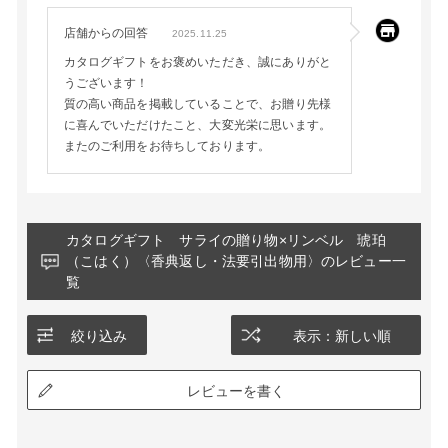
店舗からの回答
2025.11.25
カタログギフトをお褒めいただき、誠にありがと
うございます！
質の高い商品を掲載していることで、お贈り先様
に喜んでいただけたこと、大変光栄に思います。
またのご利用をお待ちしております。
カタログギフト サライの贈り物×リンベル 琥珀
（こはく）〈香典返し・法要引出物用〉のレビュー一
覧
絞り込み
表示：新しい順
レビューを書く