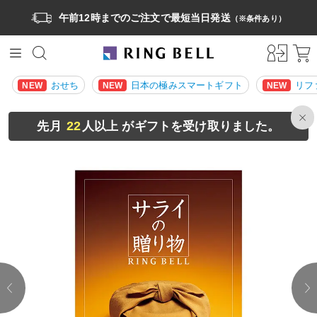
午前12時までのご注文で最短当日発送
（※条件あり）
おせち
日本の極みスマートギフト
リフ
NEW
NEW
NEW
22
先月
人以上 がギフトを受け取りました。
prev