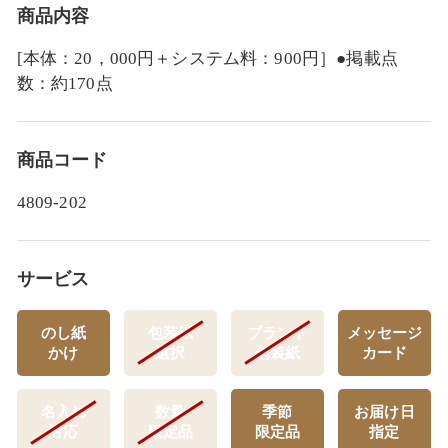
商品内容
[本体：20，000円＋システム料：900円］●掲載点
数：約170点
商品コード
4809-202
サービス
のし紙
包装紙
ブランド
メッセージ
かけ
選択
包装紙
カード
名入れ
数量
季節
お届け日
対応
限定品
限定品
指定