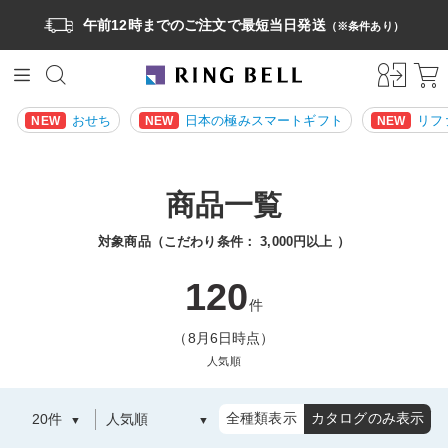
午前12時までのご注文で最短当日発送
（※条件あり）
おせち
日本の極みスマートギフト
リフ
NEW
NEW
NEW
商品一覧
対象商品（こだわり条件：
3,000円以上
）
120
件
（8月6日時点）
人気順
全種類表示
カタログのみ表示