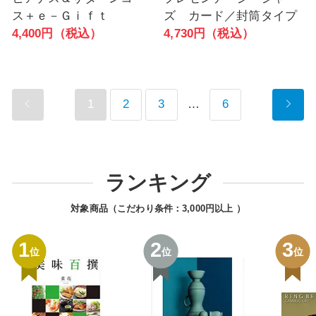
ス＋ｅ－Ｇｉｆｔ
ズ カード／封筒タイプ
4,400円（税込）
4,730円（税込）
1
2
3
…
6
ランキング
対象商品（こだわり条件：
3,000円以上
）
1
2
3
位
位
位