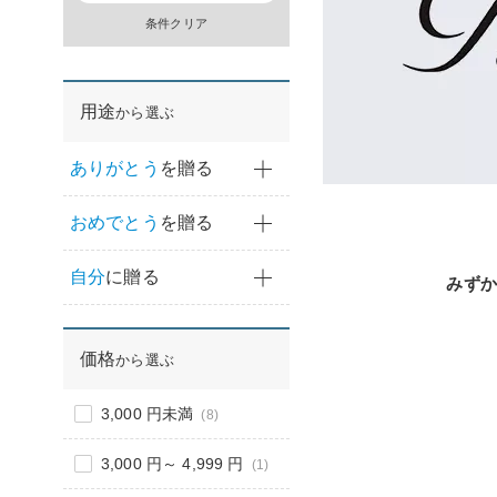
条件クリア
用途
から選ぶ
ありがとう
を贈る
おめでとう
を贈る
自分
に贈る
みずか
価格
から選ぶ
3,000 円未満
(8)
3,000 円～ 4,999 円
(1)