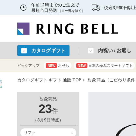
午前12時までのご注文で
税込3,960円
最短当日発送
（※一部を除く）
カタログギフト
内祝い / お返し
ピックアップ
おせち
日本の極みスマートギフト
NEW
NEW
カタログギフト ギフト 通販 TOP
対象商品（こだわり条件
対象商品
23
件
（8月9日時点）
リファ