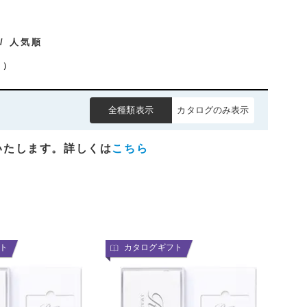
/ 人気順
）
全種類表示
カタログのみ表示
いたします。詳しくは
こちら
ト
カタログギフト