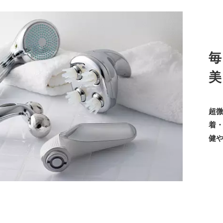
毎
美
超
着
健