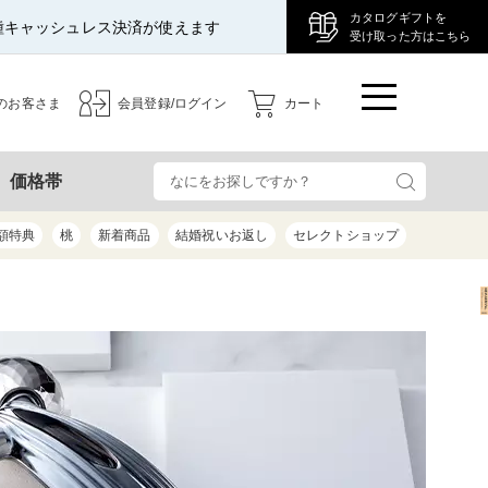
カタログギフトを
種キャッシュレス決済が使えます
受け取った方はこちら
のお客さま
会員登録/ログイン
カート
検
価格帯
額特典
桃
新着商品
結婚祝いお返し
セレクトショップ