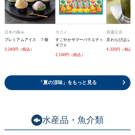
日本の極み
カゴメ
祇園又吉
プレミアムアイス ７個
すこやかサマーバラエティ
京わらびぱふぇ
ギフト
3,240円（税込）
4,320円（税込
2,160円（税込）
「夏の涼味」をもっと見る
水産品・魚介類