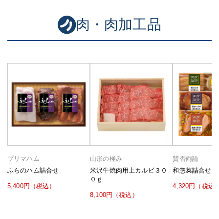
肉・肉加工品
プリマハム
山形の極み
賛否両論
ふらのハム詰合せ
米沢牛焼肉用上カルビ３０
和惣菜詰合せ 
０ｇ
5,400円（税込）
4,320円（税込
8,100円（税込）