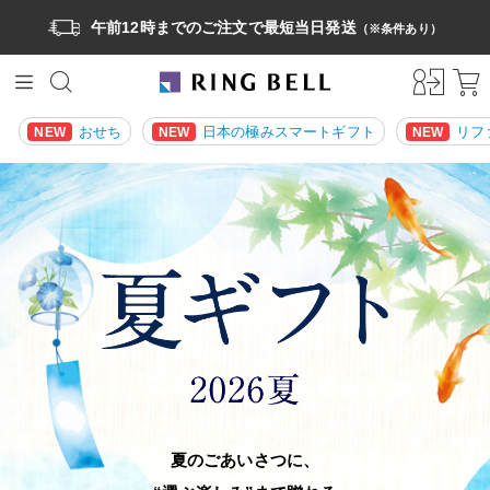
午前12時までのご注文で最短当日発送
（※条件あり）
おせち
日本の極みスマートギフト
リフ
NEW
NEW
NEW
夏のごあいさつに、