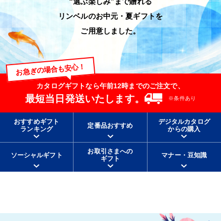
“選ぶ楽しみ”まで贈れる
リンベルのお中元・夏ギフトを
ご用意しました。
お急ぎの場合も安心！
カタログギフトなら午前12時までのご注文で、
最短当日発送いたします。
※条件あり
おすすめギフト
デジタルカタログ
定番品おすすめ
ランキング
からの購入
お取引さまへの
ソーシャルギフト
マナー・豆知識
ギフト