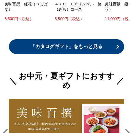
美味百撰 紅花（べにば
４７ＣＬＵＢリンベル 路
美味百撰 銀杏
な）
（みち）コース
う）
5,500円（税込）
5,500円（税込）
11,000円（税
「カタログギフト」をもっと見る
お中元・夏ギフトにおすす
め