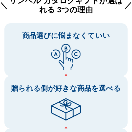
リンベル カタログギフトが選ば
れる 3つの理由
商品選びに
悩まなくていい
贈られる側が
好きな商品を選べる
何が喜ばれるのか
考えると悩みますよね？