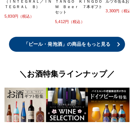
（ＩＮＴＥＧＲＡＬ／ＩＮ
ＴＡＮＧＯ ＫＩＮＧＤＯ
ルツ６缶＆おつ
ＴＥＧＲＡＬ Ｂ）
Ｍ Ｂｅｅｒ ７本ギフト
3,300円（税込
セット
5,830円（税込）
5,412円（税込）
「ビール・発泡酒」の商品をもっと見る
お酒特集ラインナップ