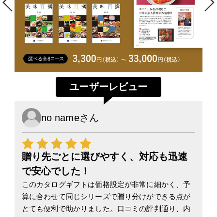
ユーザーレビュー
no nameさん
星5
贈り先ごとに選びやすく、対応も迅速
ロ
で安心でした！
贈
も
カ
このカタログギフトは価格設定が非常に細かく、予
れ
算に合わせて同じシリーズで贈り分けができる点が
プ
大
とても便利で助かりました。口コミの評判通り、内