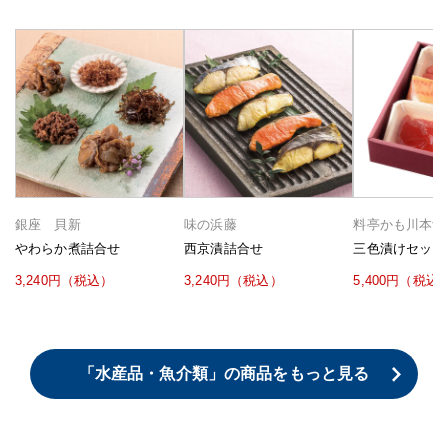
銀座 貝新
味の浜藤
料亭かも川本館
やわらか煮詰合せ
西京漬詰合せ
三色漬けセット
3,240円（税込）
3,240円（税込）
5,400円（税込
「水産品・魚介類」の商品をもっと見る