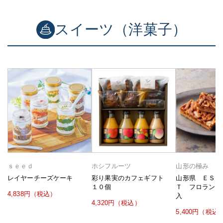
スイーツ（洋菓子）
ｓｅｅｄ
ホシフルーツ
山形の極み
レイヤーチーズケーキ
彩り果実のカフェギフト
山形県 ＥＳＣ
１０個
Ｔ フロランタ
4,838円（税込）
入
4,320円（税込）
5,400円（税込