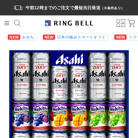
午前12時までのご注文で最短当日発送
（※条件あり）
おせち
日本の極みスマートギフト
リフ
NEW
NEW
NEW