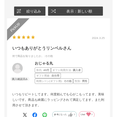
絞り込み
表示：新しい順
2024.3.25
いつもありがとうリンベルさん
何で商品を知りましたか。
:その他
おじゃる丸
年代:
40代
ギフト利用方法:
購入者
ギフト用途:
自分用
利用シーン(ギフト用):
その他
性別:
男性
いつもリピートしてます。何度頼んでも心がこもってます。美味
しいです。商品も綺麗にラッピングされて満足してます。また利
用させて頂きます。
参考になった
0
Like!
0