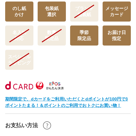
のし紙
包装紙
ブランド
メッセージ
かけ
選択
包装紙
カード
名入れ
数量
季節
お届け日
対応
限定品
限定品
指定
スペシャル
ラッピング
期間限定で、dカードをご利用いただくとdポイントが100円で3
ポイントたまる！＆ポイントのご利用でおトクにお買い物！
お支払い方法