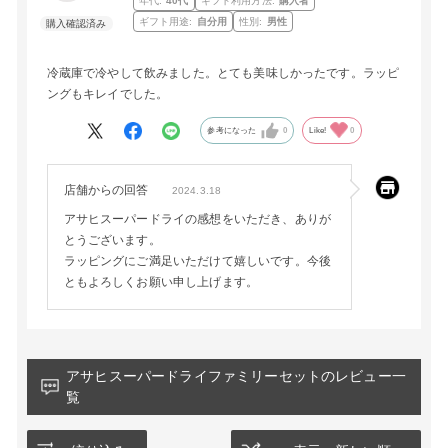
年代:
40代
ギフト利用方法:
購入者
ギフト用途:
自分用
性別:
男性
冷蔵庫で冷やして飲みました。とても美味しかったです。ラッピ
ングもキレイでした。
参考になった
0
Like!
0
店舗からの回答
2024.3.18
アサヒスーパードライの感想をいただき、ありが
とうございます。
ラッピングにご満足いただけて嬉しいです。今後
ともよろしくお願い申し上げます。
アサヒスーパードライファミリーセットのレビュー一
覧