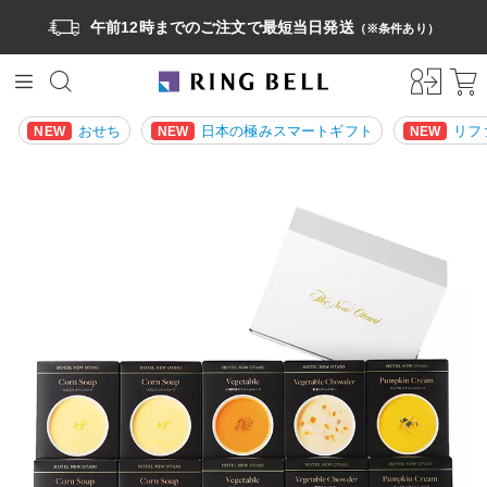
午前12時までのご注文で最短当日発送
（※条件あり）
おせち
日本の極みスマートギフト
リフ
NEW
NEW
NEW