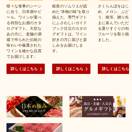
様々な食事のシーン
銀座のソムリエが認
さくらんぼをはじ
に合う、日本酒やビ
めた“本物の味”を取り
め、メロン、ぶど
ール、ワインが選べ
揃えた、専門ギフト
う、桃等、贈り先
る特別なお酒のカタ
にふさわしいガイド
まに喜んでいただ
ログギフト。大切な
ブック仕立のカタロ
る選りすぐりの旬
あの方に、老舗の酒
グギフトは、ワイン
フルーツを取り揃
蔵で作られた伝統の
好きの方に喜びと楽
ました。
味わいや厳選された
しみをお届けしま
ワインを確かな品質
す。
でお届けします。
詳しくはこちら
詳しくはこちら
詳しくはこちら