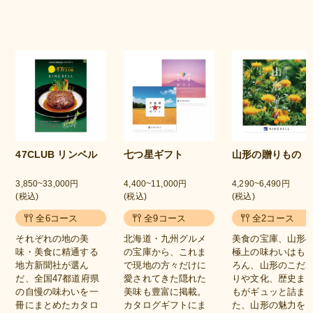
47CLUB リンベル
七つ星ギフト
山形の贈りもの
3,850~33,000円
4,400~11,000円
4,290~6,490円
(税込)
(税込)
(税込)
全6コース
全9コース
全2コース
それぞれの地の美
北海道・九州グルメ
美食の宝庫、山形
味・美食に精通する
の宝庫から、これま
極上の味わいはも
地方新聞社が選ん
で現地の方々だけに
ろん、山形のこだ
だ、全国47都道府県
愛されてきた隠れた
りや文化、歴史ま
の自慢の味わいを一
美味も豊富に掲載。
もがギュッと詰ま
冊にまとめたカタロ
カタログギフトにま
た、山形の魅力を