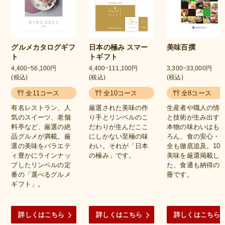
グルメカタログギフ
日本の極み スマー
美味百撰
ト
トギフト
4,400~56,100円
4,400~111,100円
3,300~33,000円
(税込)
(税込)
(税込)
全11コース
全10コース
全8コース
有名レストラン、人
厳選された美味の作
生産者や職人の情
気のスイーツ、老舗
り手とリンベルのこ
と技術が生み出す
料亭など、厳選の絶
だわりが生んだここ
本物の味わいはも
品グルメが満載。厳
にしかない至極の味
ろん、食の安心・
選の美味をバラエテ
わい。それが「日本
全も徹底追及。100
ィ豊かにラインナッ
の極み」です。
美味を厳選掲載し
プしたリンベルの定
た、食通も納得の
番の「選べるグルメ
冊です。
ギフト」。
詳しくはこちら
詳しくはこちら
詳しくはこちら