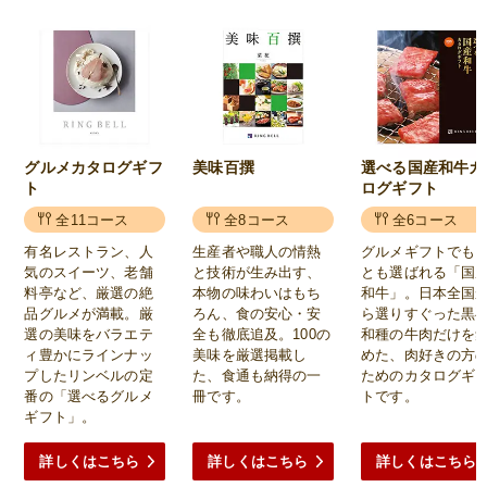
グルメカタログギフ
美味百撰
選べる国産和牛カ
ト
ログギフト
全11コース
全8コース
全6コース
有名レストラン、人
生産者や職人の情熱
グルメギフトでも
気のスイーツ、老舗
と技術が生み出す、
とも選ばれる「国
料亭など、厳選の絶
本物の味わいはもち
和牛」。日本全国
品グルメが満載。厳
ろん、食の安心・安
ら選りすぐった黒
選の美味をバラエテ
全も徹底追及。100の
和種の牛肉だけを
ィ豊かにラインナッ
美味を厳選掲載し
めた、肉好きの方
プしたリンベルの定
た、食通も納得の一
ためのカタログギ
番の「選べるグルメ
冊です。
トです。
ギフト」。
詳しくはこちら
詳しくはこちら
詳しくはこちら