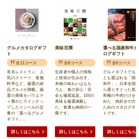
グルメカタログギフ
美味百撰
選べる国産和牛カ
ト
ログギフト
全11コース
全8コース
全6コース
有名レストラン、人
生産者や職人の情熱
グルメギフトでも
気のスイーツ、老舗
と技術が生み出す、
とも選ばれる「国
料亭など、厳選の絶
本物の味わいはもち
和牛」。日本全国
品グルメが満載。厳
ろん、食の安心・安
ら選りすぐった黒
選の美味をバラエテ
全も徹底追及。100の
和種の牛肉だけを
ィ豊かにラインナッ
美味を厳選掲載し
めた、肉好きの方
プしたリンベルの定
た、食通も納得の一
ためのカタログギ
番の「選べるグルメ
冊です。
トです。
ギフト」。
詳しくはこちら
詳しくはこちら
詳しくはこちら