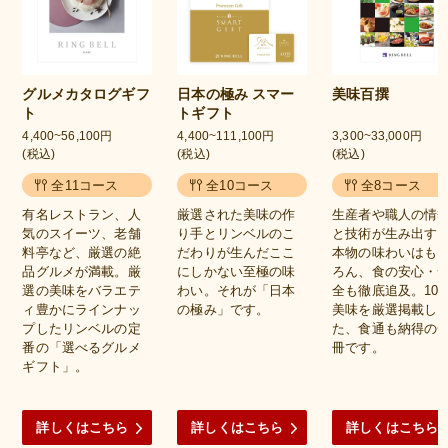
グルメカタログギフ
日本の極み スマー
美味百撰
ト
トギフト
4,400~56,100円
4,400~111,100円
3,300~33,000円
(税込)
(税込)
(税込)
全11コース
全10コース
全8コース
有名レストラン、人
厳選された美味の作
生産者や職人の情
気のスイーツ、老舗
り手とリンベルのこ
と技術が生み出す
料亭など、厳選の絶
だわりが生んだここ
本物の味わいはも
品グルメが満載。厳
にしかない至極の味
ろん、食の安心・
選の美味をバラエテ
わい。それが「日本
全も徹底追及。100
ィ豊かにラインナッ
の極み」です。
美味を厳選掲載し
プしたリンベルの定
た、食通も納得の
番の「選べるグルメ
冊です。
ギフト」。
詳しくはこちら
詳しくはこちら
詳しくはこちら