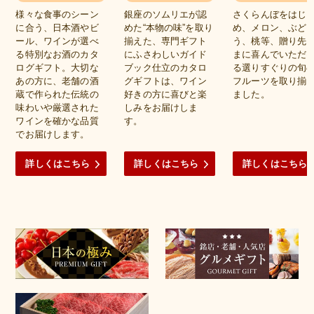
様々な食事のシーン
銀座のソムリエが認
さくらんぼをはじ
に合う、日本酒やビ
めた“本物の味”を取り
め、メロン、ぶど
ール、ワインが選べ
揃えた、専門ギフト
う、桃等、贈り先
る特別なお酒のカタ
にふさわしいガイド
まに喜んでいただ
ログギフト。大切な
ブック仕立のカタロ
る選りすぐりの旬
あの方に、老舗の酒
グギフトは、ワイン
フルーツを取り揃
蔵で作られた伝統の
好きの方に喜びと楽
ました。
味わいや厳選された
しみをお届けしま
ワインを確かな品質
す。
でお届けします。
詳しくはこちら
詳しくはこちら
詳しくはこちら