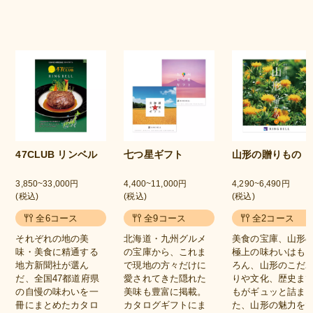
47CLUB リンベル
七つ星ギフト
山形の贈りもの
3,850~33,000円
4,400~11,000円
4,290~6,490円
(税込)
(税込)
(税込)
全6コース
全9コース
全2コース
それぞれの地の美
北海道・九州グルメ
美食の宝庫、山形
味・美食に精通する
の宝庫から、これま
極上の味わいはも
地方新聞社が選ん
で現地の方々だけに
ろん、山形のこだ
だ、全国47都道府県
愛されてきた隠れた
りや文化、歴史ま
の自慢の味わいを一
美味も豊富に掲載。
もがギュッと詰ま
冊にまとめたカタロ
カタログギフトにま
た、山形の魅力を