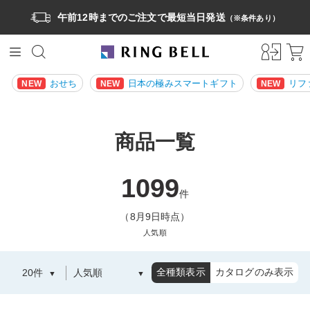
午前12時までのご注文で最短当日発送
（※条件あり）
おせち
日本の極みスマートギフト
リフ
NEW
NEW
NEW
商品一覧
1099
件
（8月9日時点）
人気順
全種類表示
カタログのみ表示