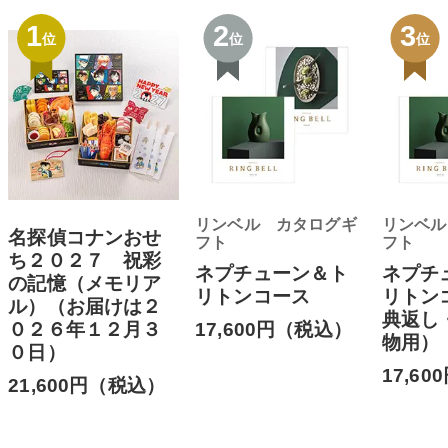
1
2
3
位
位
位
リンベル カタログギ
リンベル
名探偵コナンおせ
フト
フト
ち２０２７ 祝彩
ネプチューン＆ト
ネプチ
の記憶（メモリア
リトンコース
リトン
ル）（お届けは２
典返し
17,600円（税込）
０２６年１２月３
物用）
０日）
17,6
21,600円（税込）