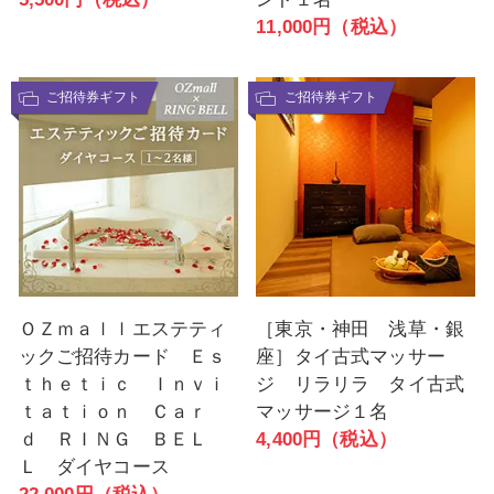
11,000円（税込）
ご招待券ギフト
ご招待券ギフト
ＯＺｍａｌｌエステティ
［東京・神田 浅草・銀
ックご招待カード Ｅｓ
座］タイ古式マッサー
ｔｈｅｔｉｃ Ｉｎｖｉ
ジ リラリラ タイ古式
ｔａｔｉｏｎ Ｃａｒ
マッサージ１名
ｄ ＲＩＮＧ ＢＥＬ
4,400円（税込）
Ｌ ダイヤコース