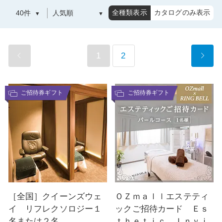
全種類表示
カタログのみ表示
1
2
ご招待券ギフト
ご招待券ギフト
［全国］クイーンズウェ
ＯＺｍａｌｌエステティ
イ リフレクソロジー１
ックご招待カード Ｅｓ
名または２名
ｔｈｅｔｉｃ Ｉｎｖｉ