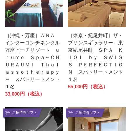
［沖縄・万座］ＡＮＡ
［東京・紀尾井町］ザ・
インターコンチネンタル
プリンスギャラリー 東
万座ビーチリゾート ｕ
京紀尾井町 ＳＰＡ Ｋ
ｒｕｍｏ Ｓｐａ～ＣＨ
ＩＯＩ ｂｙ ＳＷＩＳ
ＵＲＡＵＭＩ Ｔｈａｌ
Ｓ ＰＥＲＦＥＣＴＩＯ
ａｓｓｏｔｈｅｒａｐｙ
Ｎ スパトリートメント
～ スパトリートメント
１名
１名
55,000円（税込）
33,000円（税込）
ご招待券ギフト
ご招待券ギフト