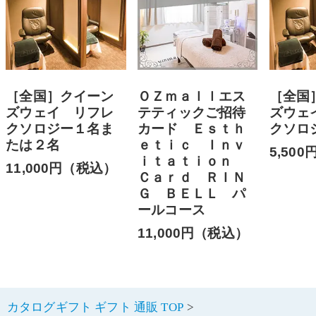
［全国］クイーン
ＯＺｍａｌｌエス
［全国
ズウェイ リフレ
テティックご招待
ズウェ
クソロジー１名ま
カード Ｅｓｔｈ
クソロ
たは２名
ｅｔｉｃ Ｉｎｖ
5,50
ｉｔａｔｉｏｎ
11,000円（税込）
Ｃａｒｄ ＲＩＮ
Ｇ ＢＥＬＬ パ
ールコース
11,000円（税込）
カタログギフト ギフト 通販 TOP