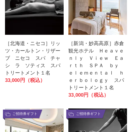
［北海道・ニセコ］リッ
［新潟・妙高高原］赤倉
ツ・カールトン・リザー
観光ホテル Ｈｅａｖｅ
ブ ニセコ スパ チャ
ｎｌｙ Ｖｉｅｗ Ｅａ
シ ラ ソティス スパ
ｒｔｈ ＳＰＡ ｂｙ
トリートメント１名
ｅｌｅｍｅｎｔａｌ ｈ
33,000円（税込）
ｅｒｂｏｌｏｇｙ スパ
トリートメント１名
33,000円（税込）
ご招待券ギフト
ご招待券ギフト