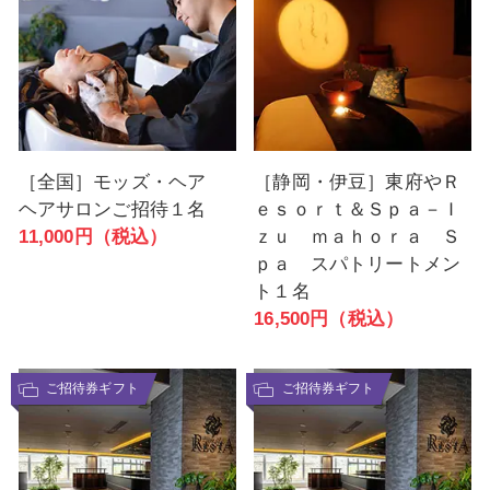
［全国］モッズ・ヘア
［静岡・伊豆］東府やＲ
ヘアサロンご招待１名
ｅｓｏｒｔ＆Ｓｐａ－Ｉ
11,000円（税込）
ｚｕ ｍａｈｏｒａ Ｓ
ｐａ スパトリートメン
ト１名
16,500円（税込）
ご招待券ギフト
ご招待券ギフト