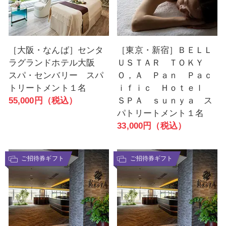
［大阪・なんば］センタ
［東京・新宿］ＢＥＬＬ
ラグランドホテル大阪
ＵＳＴＡＲ ＴＯＫＹ
スパ・センバリー スパ
Ｏ，Ａ Ｐａｎ Ｐａｃ
トリートメント１名
ｉｆｉｃ Ｈｏｔｅｌ
55,000円（税込）
ＳＰＡ ｓｕｎｙａ ス
パトリートメント１名
33,000円（税込）
ご招待券ギフト
ご招待券ギフト