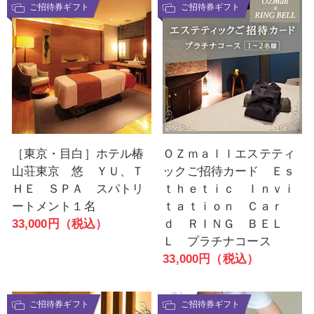
ご招待券ギフト
ご招待券ギフト
［東京・目白］ホテル椿
ＯＺｍａｌｌエステティ
山荘東京 悠 ＹＵ、Ｔ
ックご招待カード Ｅｓ
ＨＥ ＳＰＡ スパトリ
ｔｈｅｔｉｃ Ｉｎｖｉ
ートメント１名
ｔａｔｉｏｎ Ｃａｒ
33,000円（税込）
ｄ ＲＩＮＧ ＢＥＬ
Ｌ プラチナコース
33,000円（税込）
ご招待券ギフト
ご招待券ギフト