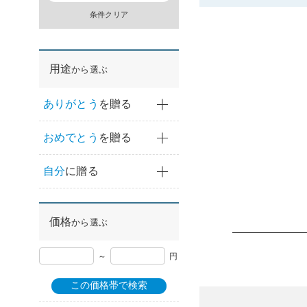
条件クリア
用途
から選ぶ
ありがとう
を贈る
おめでとう
を贈る
自分
に贈る
価格
から選ぶ
～
円
この価格帯で検索