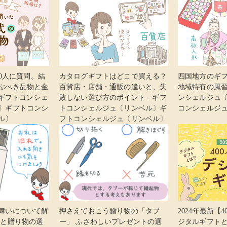
00人に質問。結
カタログギフトはどこで買える？
四国地方のギ
ぶべき品物と金
百貨店・店舗・通販の違いと、失
地域特有の風習
 ギフトコンシェ
敗しない選び方のポイント - ギフ
ンシェルジュ
〕ギフトコンシ
トコンシェルジュ〔リンベル〕ギ
コンシェルジ
ル〕
フトコンシェルジュ〔リンベル〕
舞いについて解
押さえておこう贈り物の「タブ
2024年最新【
ーと贈り物の選
ー」 ふさわしいプレゼントの選
ジタルギフトと