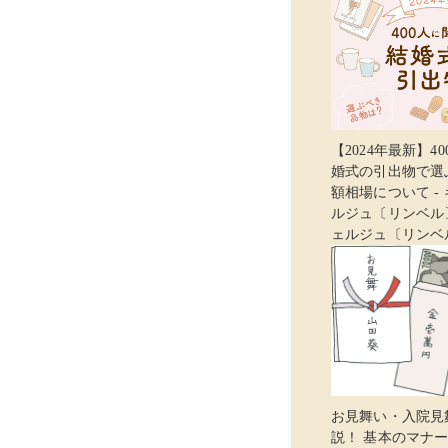
【2024年最新】4
婚式の引出物で選
額相場について -
ルジュ〔リンベル
ェルジュ〔リンベ
お見舞い・入院見
説！ 基本のマナ