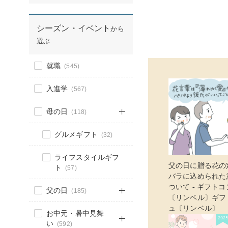
シーズン・イベント
から
選ぶ
就職
(545)
入進学
(567)
母の日
(118)
グルメギフト
(32)
ライフスタイルギフ
父の日に贈る花の
ト
(57)
バラに込められた
ついて - ギフト
父の日
(185)
〔リンベル〕ギフ
ュ〔リンベル〕
お中元・暑中見舞
い
(592)