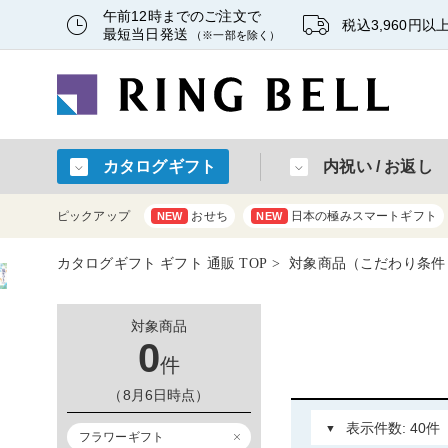
午前12時までのご注文で
税込3,960円
最短当日発送
（※一部を除く）
カタログギフト
内祝い / お返し
ピックアップ
おせち
日本の極みスマートギフト
NEW
NEW
カタログギフト ギフト 通販 TOP
対象商品（こだわり条件
対象商品
0
件
（8月6日時点）
フラワーギフト