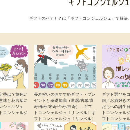
ギフトのハテナ？は「ギフトコンシェルジュ」で解決
定番は？黄色い
長寿祝いのおすすめギフト・プレ
ギフト選びをコ
意味と花言葉に
ゼントと基礎知識（還暦/古希/喜
回／お酒好き
コンシェルジュ
寿/傘寿/米寿/卒寿/白寿） - ギフ
だちへの誕生日
トコンシェルジ
トコンシェルジュ〔リンベル〕ギ
トコンシェル
フトコンシェルジュ〔リンベル〕
フトコンシェ