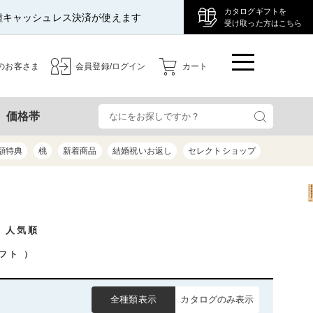
カタログギフトを
種キャッシュレス決済が使えます
受け取った方はこちら
のお客さま
会員登録/ログイン
カート
検
価格帯
額特典
桃
新着商品
結婚祝いお返し
セレクトショップ
/ 人気順
フト
）
全種類表示
カタログのみ表示