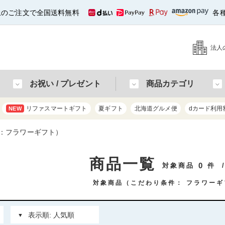
以上のご注文で全国送料無料
各
法人
お祝い / プレゼント
商品カテゴリ
リファスマートギフト
夏ギフト
北海道グルメ便
dカード利用
NEW
：フラワーギフト）
商品一覧
0
対象商品
件
対象商品（こだわり条件：
フラワーギ