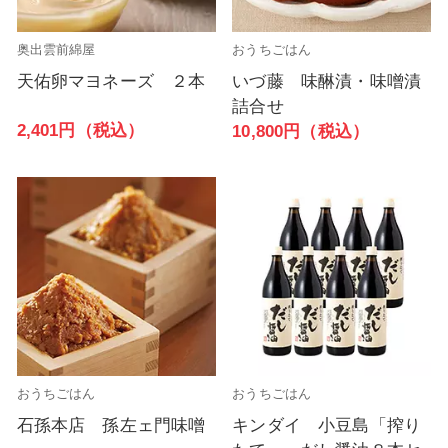
奥出雲前綿屋
おうちごはん
天佑卵マヨネーズ ２本
いづ藤 味醂漬・味噌漬
詰合せ
2,401円（税込）
10,800円（税込）
おうちごはん
おうちごはん
石孫本店 孫左ェ門味噌
キンダイ 小豆島「搾り