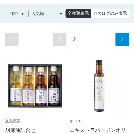
全種類表示
カタログのみ表示
1
2
九鬼産業
キヨエ
胡麻油詰合せ
エキストラバージンオリ