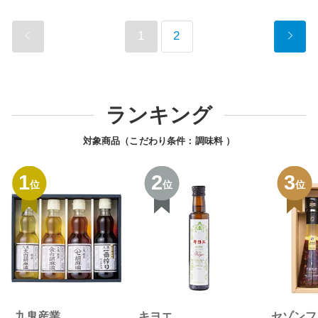
1
2
ランキング
対象商品（こだわり条件：
調味料
）
1
2
3
位
位
位
九鬼産業
キヨエ
セゾンフ