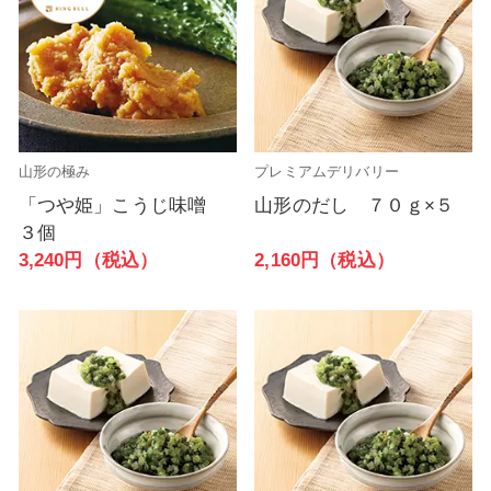
山形の極み
プレミアムデリバリー
「つや姫」こうじ味噌
山形のだし ７０ｇ×５
３個
2,160円（税込）
3,240円（税込）