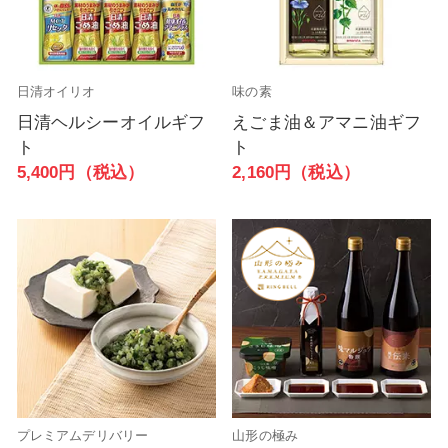
日清オイリオ
味の素
日清ヘルシーオイルギフ
えごま油＆アマニ油ギフ
ト
ト
5,400円（税込）
2,160円（税込）
プレミアムデリバリー
山形の極み