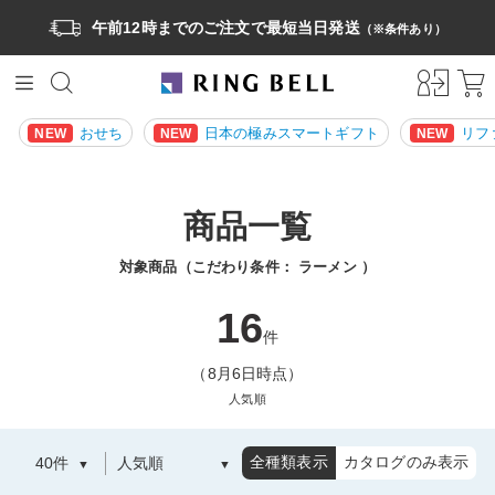
午前12時までのご注文で最短当日発送
（※条件あり）
おせち
日本の極みスマートギフト
リフ
NEW
NEW
NEW
商品一覧
対象商品（こだわり条件：
ラーメン
）
16
件
（8月6日時点）
人気順
全種類表示
カタログのみ表示