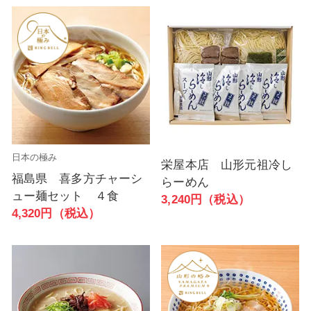
日本の極み
栄屋本店 山形元祖冷し
福島県 喜多方チャーシ
らーめん
ュー麺セット ４食
3,240円（税込）
4,320円（税込）