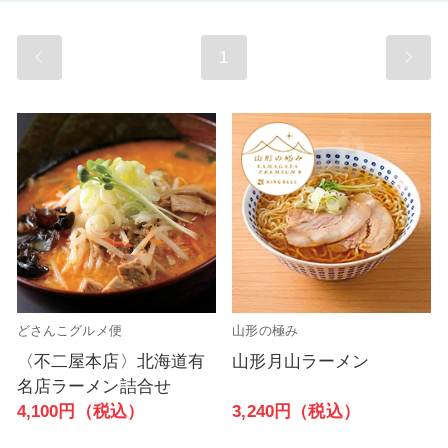
1
どさんこグルメ便
山形の極み
〈不二屋本店〉北海道有
山形月山ラーメン
名店ラーメン詰合せ
3,240円（税込）
4,100円（税込）