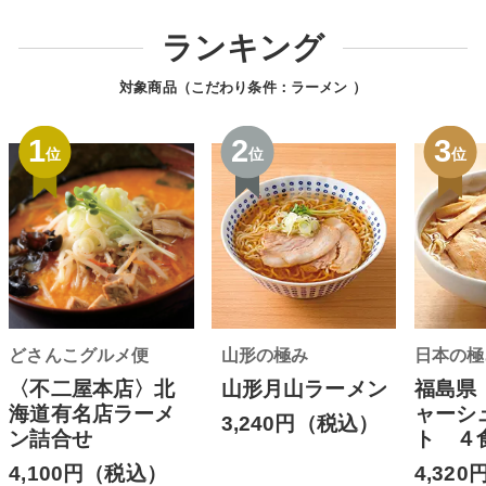
ランキング
対象商品（こだわり条件：
ラーメン
）
1
2
3
位
位
位
どさんこグルメ便
山形の極み
日本の極
〈不二屋本店〉北
山形月山ラーメン
福島県
海道有名店ラーメ
ャーシ
3,240円（税込）
ン詰合せ
ト ４
4,100円（税込）
4,32