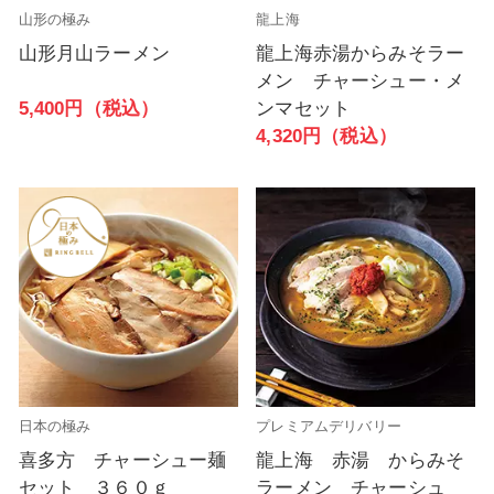
山形の極み
龍上海
山形月山ラーメン
龍上海赤湯からみそラー
メン チャーシュー・メ
5,400円（税込）
ンマセット
4,320円（税込）
日本の極み
プレミアムデリバリー
喜多方 チャーシュー麺
龍上海 赤湯 からみそ
セット ３６０ｇ
ラーメン チャーシュ