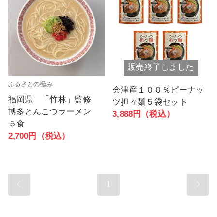
販売終了しました
ふるさとの極み
会津産１００％ピーナッ
福岡県 「竹林」監修
ツ担々麺５袋セット
博多とんこつラーメン
3,888円（税込）
５食
2,700円（税込）
1