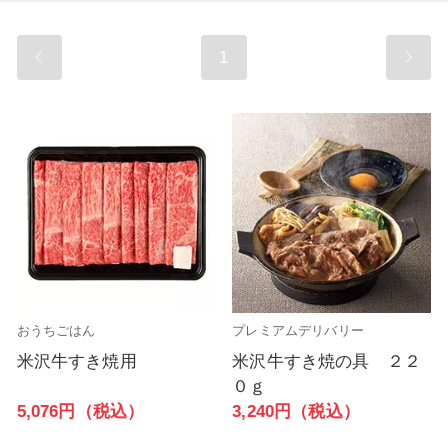
1
おうちごはん
プレミアムデリバリー
米沢牛すき焼用
米沢牛すき焼の具 ２２
０ｇ
5,076円（税込）
3,240円（税込）