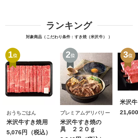
ランキング
対象商品（こだわり条件：
すき焼（米沢牛）
）
1
2
3
位
位
位
米沢牛
21,6
おうちごはん
プレミアムデリバリー
米沢牛すき焼用
米沢牛すき焼の
具 ２２０ｇ
5,076円（税込）