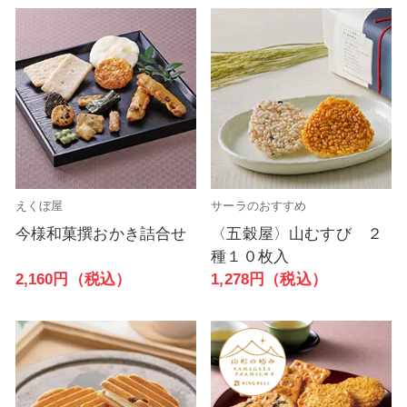
えくぼ屋
サーラのおすすめ
今様和菓撰おかき詰合せ
〈五穀屋〉山むすび ２
種１０枚入
2,160円（税込）
1,278円（税込）