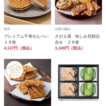
鼓月
山形の極み
プレミアム千寿せんべい
さがえ屋 味しみ煎餅詰
１８枚
合せ ２８枚
4,137円（税込）
3,240円（税込）