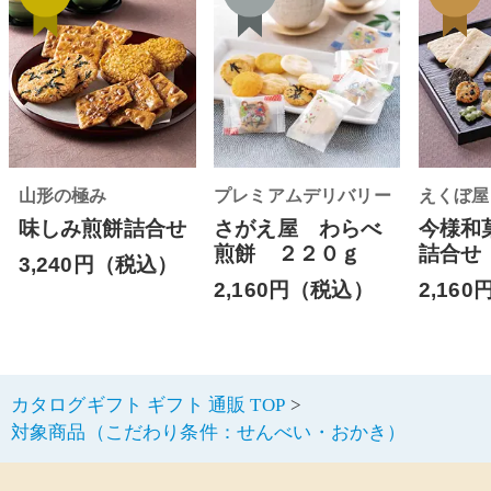
山形の極み
プレミアムデリバリー
えくぼ屋
味しみ煎餅詰合せ
さがえ屋 わらべ
今様和
煎餅 ２２０ｇ
詰合せ
3,240円（税込）
2,160円（税込）
2,16
カタログギフト ギフト 通販 TOP
対象商品（こだわり条件：せんべい・おかき）