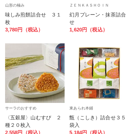
山形の極み
ＺＥＮＫＡＳＨＯＩＮ
味しみ煎餅詰合せ ３１
幻月プレーン・抹茶詰合
枚
せ
3,780円（税込）
1,620円（税込）
サーラのおすすめ
東あられ本鋪
〈五穀屋〉山むすび ２
甑（こしき）詰合せ３５
種２０枚入
袋入
2,558円（税込）
5,184円（税込）