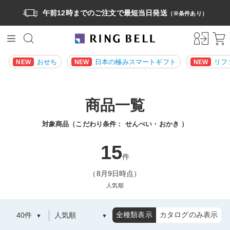
午前12時までのご注文で最短当日発送
（※条件あり）
おせち
日本の極みスマートギフト
リフ
NEW
NEW
NEW
商品一覧
対象商品（こだわり条件：
せんべい・おかき
）
15
件
（8月9日時点）
人気順
全種類表示
カタログのみ表示