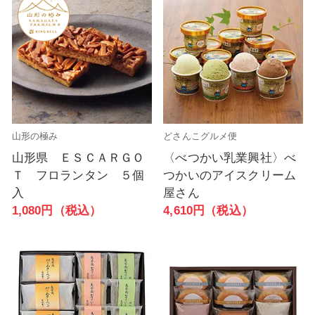
山形の極み
どさんこグルメ便
山形県 ＥＳＣＡＲＧＯ
〈べつかい乳業興社〉べ
Ｔ フロランタン ５個
つかいのアイスクリーム
入
屋さん
1,080円（税込）
4,610円（税込）