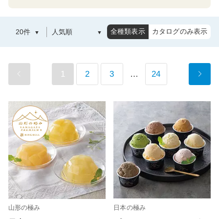
全種類表示
カタログのみ表示
1
2
3
…
24
山形の極み
日本の極み