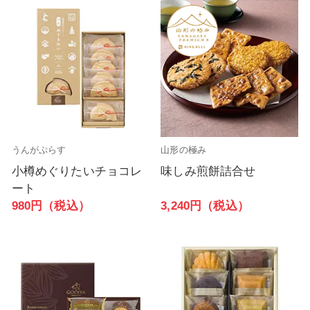
うんがぷらす
山形の極み
小樽めぐりたいチョコレ
味しみ煎餅詰合せ
ート
3,240円（税込）
980円（税込）