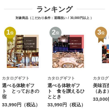
ランキング
対象商品（こだわり条件：
退職祝い
30,000円以上
）
1
2
3
位
位
位
カタログギフト
カタログギフト
カタログ
選べる体験ギフ
選べる体験ギフ
美味百
ト とっておきの
ト 食を讃えるひ
（あま
宿
ととき
33,0
33,990円（税込）
33,990円（税込）