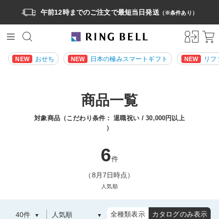
午前12時までのご注文で最短当日発送
（※条件あり）
おせち
日本の極みスマートギフト
リフ
NEW
NEW
NEW
商品一覧
対象商品（こだわり条件：
退職祝い
30,000円以上
）
6
件
（8月7日時点）
人気順
全種類表示
カタログのみ表示