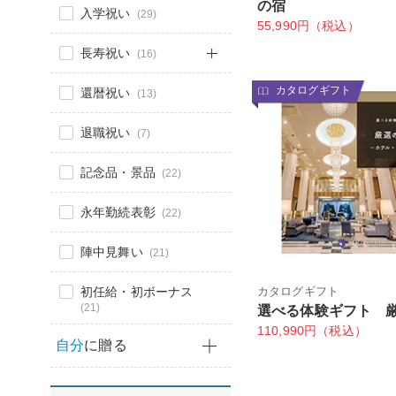
の宿
入学祝い
(29)
55,990円（税込）
長寿祝い
(16)
カタログギフト
還暦祝い
(13)
退職祝い
(7)
記念品・景品
(22)
永年勤続表彰
(22)
陣中見舞い
(21)
初任給・初ボーナス
カタログギフト
(21)
選べる体験ギフト 
110,990円（税込）
自分
に贈る