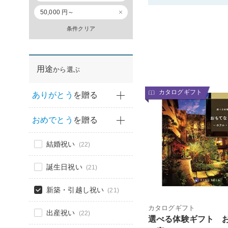
50,000 円～
条件クリア
用途
から選ぶ
カタログギフト
ありがとう
を贈る
おめでとう
を贈る
結婚祝い
(22)
誕生日祝い
(21)
新築・引越し祝い
(21)
カタログギフト
出産祝い
(22)
選べる体験ギフト 