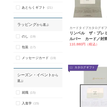
あとらくギフト
(21)
ラッピング
から選ぶ
カードタイプカタログギ
リンベル ザ・プレ
のし
(19)
ルバー カード／封
110,880円（税込）
包装
(17)
メッセージカード
(19)
カタログギフト
シーズン・イベント
から
選ぶ
就職
(15)
入進学
(15)