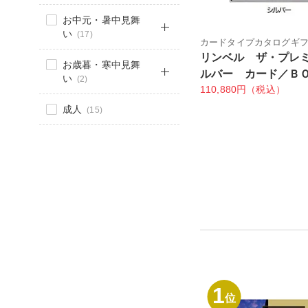
お中元・暑中見舞
い
(17)
カードタイプカタログギ
リンベル ザ・プレ
お歳暮・寒中見舞
ルバー カード／Ｂ
い
(2)
110,880円（税込）
成人
(15)
1
位