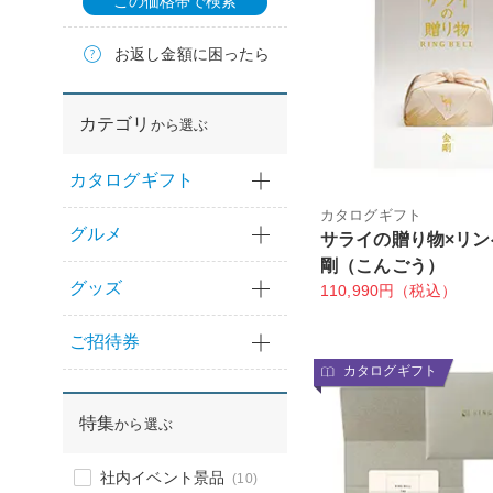
この価格帯で検索
お返し金額に困ったら
カテゴリ
から選ぶ
カタログギフト
カタログギフト
グルメ
サライの贈り物×リン
剛（こんごう）
グッズ
110,990円（税込）
ご招待券
カタログギフト
特集
から選ぶ
社内イベント景品
(10)