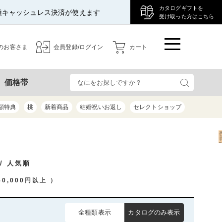
カタログギフトを
種キャッシュレス決済が使えます
受け取った方はこちら
のお客さま
会員登録/ログイン
カート
検
価格帯
額特典
桃
新着商品
結婚祝いお返し
セレクトショップ
/ 人気順
50,000円以上
）
全種類表示
カタログのみ表示