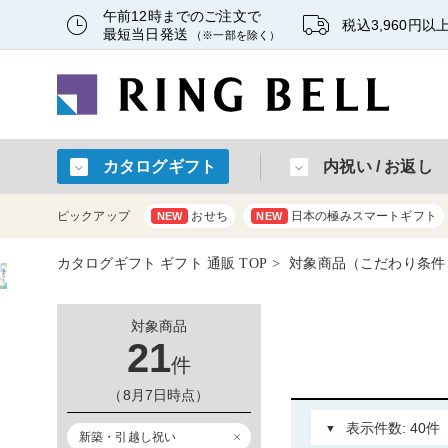
午前12時までのご注文で
税込3,960円
最短当日発送
（※一部を除く）
カタログギフト
内祝い / お返し
ピックアップ
おせち
日本の極みスマートギフト
NEW
NEW
カタログギフト ギフト 通販 TOP
対象商品（こだわり条件：新
対象商品
21
件
（8月7日時点）
新築・引越し祝い