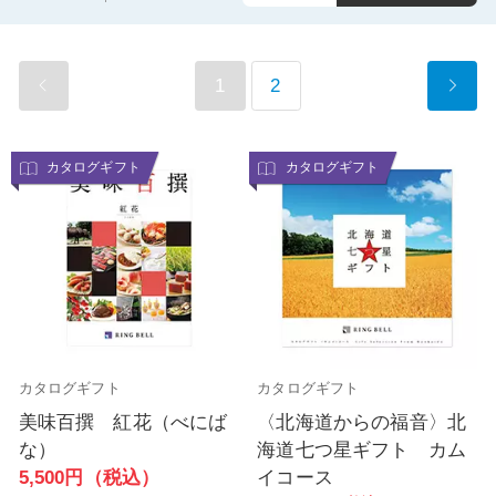
1
2
カタログギフト
カタログギフト
カタログギフト
カタログギフト
美味百撰 紅花（べにば
〈北海道からの福音〉北
な）
海道七つ星ギフト カム
5,500円（税込）
イコース