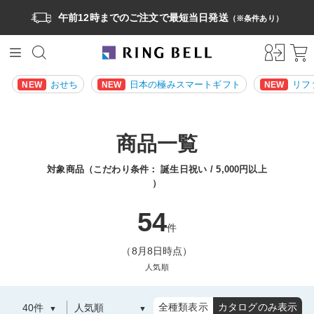
午前12時までのご注文で最短当日発送
（※条件あり）
おせち
日本の極みスマートギフト
リフ
NEW
NEW
NEW
商品一覧
対象商品（こだわり条件：
誕生日祝い
5,000円以上
）
54
件
（8月8日時点）
人気順
全種類表示
カタログのみ表示