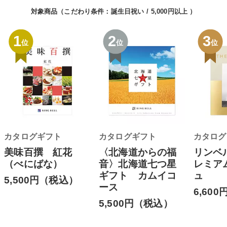
対象商品（こだわり条件：
誕生日祝い
5,000円以上
）
1
2
3
位
位
位
カタログギフト
カタログギフト
カタログ
美味百撰 紅花
〈北海道からの福
リンベ
（べにばな）
音〉北海道七つ星
レミア
ギフト カムイコ
ュ
5,500円（税込）
ース
6,60
5,500円（税込）