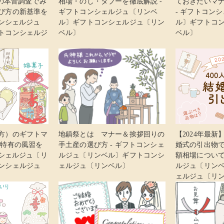
人の本音調査でみ
相場・のし・タブーを徹底解説 -
ておきたいマ
び方の新基準を
ギフトコンシェルジュ〔リンベ
- ギフトコン
コンシェルジュ
ル〕ギフトコンシェルジュ〔リン
ル〕ギフトコ
トコンシェルジ
ベル〕
ベル〕
方）のギフトマ
地鎮祭とは マナー＆挨拶回りの
【2024年最新
域特有の風習を
手土産の選び方 - ギフトコンシェ
婚式の引出物
ンシェルジュ〔リ
ルジュ〔リンベル〕ギフトコンシ
額相場について
ンシェルジュ
ェルジュ〔リンベル〕
ルジュ〔リン
ェルジュ〔リ