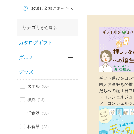
お返し金額に困ったら
カテゴリ
から選ぶ
カタログギフト
グルメ
グッズ
ギフト選びをコン
回／お酒好きの推
タオル
(80)
だちへの誕生日プレ
トコンシェルジュ
寝具
(13)
フトコンシェルジ
洋食器
(58)
和食器
(23)