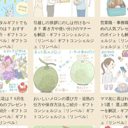
ジタルギフトでも
引越しの挨拶にのしは付けるべ
営業職・事務
のは？ おすす
き？ 書き方や使い分けのマナー
めの人気プレ
 - ギフトコン
を解説 - ギフトコンシェルジュ
のポイントも解
ベル〕ギフトコ
〔リンベル〕ギフトコンシェルジ
ェルジュ〔リ
ンベル〕
ュ〔リンベル〕
シェルジュ〔
花は？ 6月生
おいしいメロンの選び方・追熟の
ママ友に喜ば
めのプレゼント
仕方や保存方法もご紹介 - ギフト
ト5選！ 選ぶ
介 - ギフトコ
コンシェルジュ〔リンベル〕ギフ
ーを解説 - 
ンベル〕ギフト
トコンシェルジュ〔リンベル〕
〔リンベル〕
リンベル〕
ュ〔リンベル