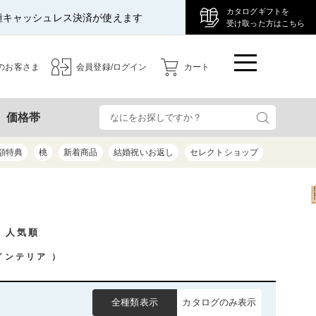
カタログギフトを
種キャッシュレス決済が使えます
受け取った方はこちら
のお客さま
会員登録/ログイン
カート
検
価格帯
額特典
桃
新着商品
結婚祝いお返し
セレクトショップ
/ 人気順
インテリア
）
全種類表示
カタログのみ表示