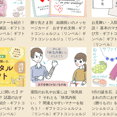
マナーを紹介！
贈り先さま別 結婚祝いのメッセ
お見舞い・入
説 - ギフトコ
ージカード おすすめ文例 - ギフ
説！ 基本のマ
ンベル〕ギフト
トコンシェルジュ〔リンベル〕ギ
び方 - ギフ
リンベル〕
フトコンシェルジュ〔リンベル〕
ンベル〕ギフ
〔リンベル〕
0人に聞いた】デ
退院のお礼やお返しは「快気祝
9月の誕生石、
？ 話題のおす
い」？ それとも「快気内祝
まれの方にお
介 - ギフトコ
い」？ 間違えやすいマナーを知
（贈りもの）を
ンベル〕ギフト
ろう！ - ギフトコンシェルジュ
ンシェルジュ
リンベル〕
〔リンベル〕ギフトコンシェルジ
コンシェルジ