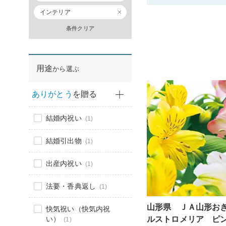
インテリア
条件クリア
用途
から選ぶ
ありがとう
を贈る
結婚内祝い
(1)
結婚引出物
(1)
出産内祝い
(1)
法要・香典返し
(1)
山形県 ＪＡ山形お
快気祝い（快気内祝
い）
ルストロメリア ピ
(1)