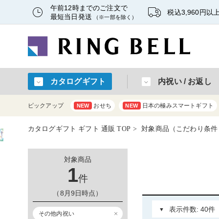
午前12時までのご注文で
税込3,960円
最短当日発送
（※一部を除く）
カタログギフト
内祝い / お返し
ピックアップ
おせち
日本の極みスマートギフト
NEW
NEW
カタログギフト ギフト 通販 TOP
対象商品（こだわり条件：
対象商品
1
件
（8月9日時点）
その他内祝い