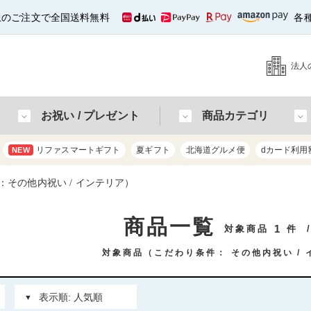
以上のご注文で全国送料無料
各
法人
お祝い / プレゼント
商品カテゴリ
リファスマートギフト
夏ギフト
北海道グルメ便
dカード利用
NEW
その他内祝い / インテリア）
商品一覧
1
対象商品
件
対象商品（こだわり条件：
その他内祝い