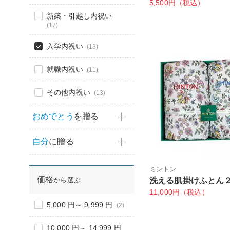
5,500円（税込）
新築・引越し内祝い
(17)
入学内祝い
(13)
就職内祝い
(11)
その他内祝い
(13)
おめでとう
を贈る
自分
に贈る
ミントン
価格
から選ぶ
洗える肌掛けふとん
11,000円（税込）
5,000 円～ 9,999 円
(2)
10,000 円～ 14,999 円