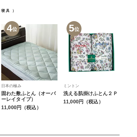
寝具
）
4
5
位
位
日本の極み
ミントン
固わた敷ふとん（オーバ
洗える肌掛けふとん２Ｐ
ーレイタイプ）
11,000円（税込）
11,000円（税込）