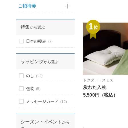
ご招待券
1
特集
位
から選ぶ
日本の極み
(7)
ラッピング
から選ぶ
のし
(12)
ドクター・スミス
炭わた入枕
包装
(5)
5,500円（税込）
メッセージカード
(12)
シーズン・イベント
から