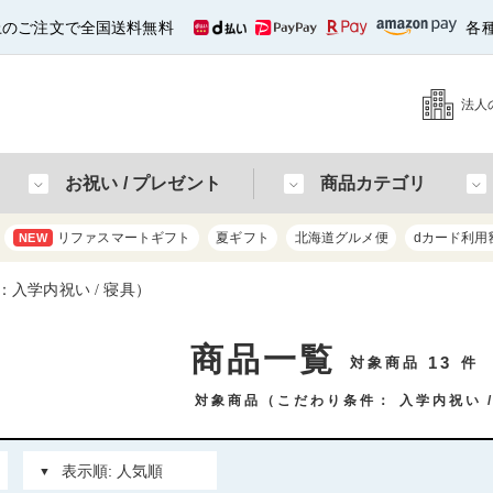
以上のご注文で全国送料無料
各
法人
お祝い / プレゼント
商品カテゴリ
リファスマートギフト
夏ギフト
北海道グルメ便
dカード利用
NEW
入学内祝い / 寝具）
商品一覧
13
対象商品
件
対象商品（こだわり条件：
入学内祝い