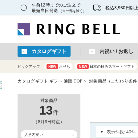
午前12時までのご注文で
税込3,960円
最短当日発送
（※一部を除く）
カタログギフト
内祝い / お返し
ピックアップ
おせち
日本の極みスマートギフト
NEW
NEW
カタログギフト ギフト 通販 TOP
対象商品（こだわり条件：
対象商品
13
件
（8月6日時点）
入学内祝い