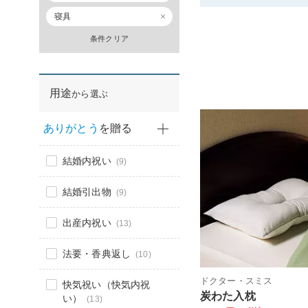
寝具
条件クリア
用途
から選ぶ
ありがとう
を贈る
結婚内祝い
(9)
結婚引出物
(9)
出産内祝い
(13)
法要・香典返し
(10)
ドクター・スミス
快気祝い（快気内祝
炭わた入枕
い）
(13)