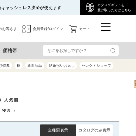
カタログギフトを
種キャッシュレス決済が使えます
受け取った方はこちら
のお客さま
会員登録/ログイン
カート
検
価格帯
額特典
桃
新着商品
結婚祝いお返し
セレクトショップ
/ 人気順
寝具
）
全種類表示
カタログのみ表示