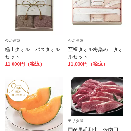
今治謹製
今治謹製
極上タオル バスタオル
至福タオル梅染め タオ
セット
ルセット
11,000円（税込）
11,000円（税込）
モリタ屋
国産黒毛和牛 焼肉用