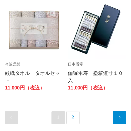
今治謹製
日本香堂
紋織タオル タオルセッ
伽羅永寿 塗箱短寸１０
ト
入
11,000円（税込）
11,000円（税込）
1
2