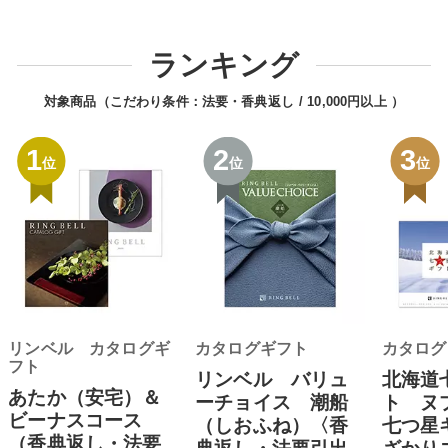
ランキング
対象商品（こだわり条件：
法要・香典返し
10,000円以上
）
1
2
3
位
位
位
リンベル カタログギ
カタログギフト
カタログ
フト
リンベル バリュ
北海道
あたか（安宅）＆
ーチョイス 潮船
ト ヌ
ビーナスコース
（しおふね）〈香
七つ星
（香典返し・法要