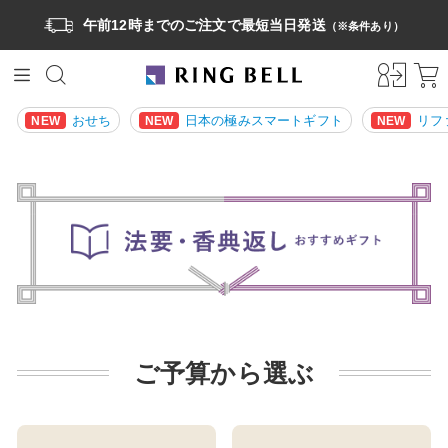
午前12時までのご注文で最短当日発送
（※条件あり）
おせち
日本の極みスマートギフト
リフ
NEW
NEW
NEW
ご予算から選ぶ