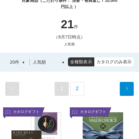
対象商品（こだわり条件：
法要・香典返し
10,000
円以上
）
21
件
（8月7日時点）
人気順
全種類表示
カタログのみ表示
1
2
カタログギフト
カタログギフト