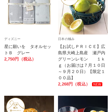
ディズニー
日本の極み
星に願いを タオルセッ
【お試しＰＲＩＣＥ】広
トＢ グレー
島県大崎上島産 瀬戸内
2,750円（税込）
グリーンレモン １ｋ
ｇ（お届けは７月１０日
～９月２０日）【限定１
００品】
2,268円（税込）