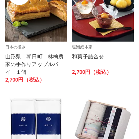
日本の極み
塩瀬総本家
山形県 朝日町 林檎農
和菓子詰合せ
家の手作りアップルパ
2,700円（税込）
イ １個
2,700円（税込）