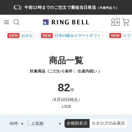
午前12時までのご注文で最短当日発送
（※条件あり）
おせち
日本の極みスマートギフト
リフ
NEW
NEW
NEW
商品一覧
対象商品（こだわり条件：
出産内祝い
）
82
件
（8月10日時点）
人気順
全種類表示
カタログのみ表示