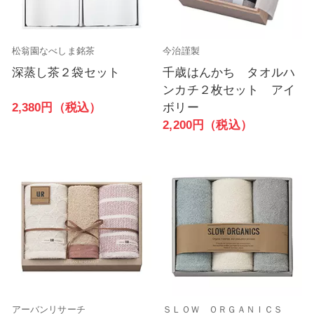
松翁園なべしま銘茶
今治謹製
深蒸し茶２袋セット
千歳はんかち タオルハ
ンカチ２枚セット アイ
2,380円（税込）
ボリー
2,200円（税込）
アーバンリサーチ
ＳＬＯＷ ＯＲＧＡＮＩＣＳ