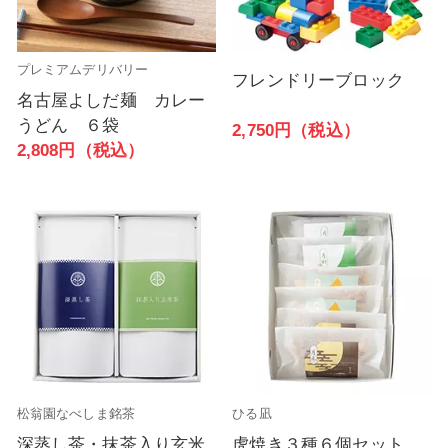
プレミアムデリバリー
フレンドリーブロック
名古屋よしだ麺 カレー
うどん ６袋
2,750円（税込）
2,808円（税込）
松翁園なべしま銘茶
ひる凪
深蒸し茶・抹茶入り玄米
虎焼き３種６個セット