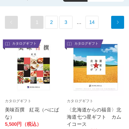
1
2
3
…
14
カタログギフト
カタログギフト
カタログギフト
カタログギフト
美味百撰 紅花（べにば
〈北海道からの福音〉北
な）
海道七つ星ギフト カム
5,500円（税込）
イコース