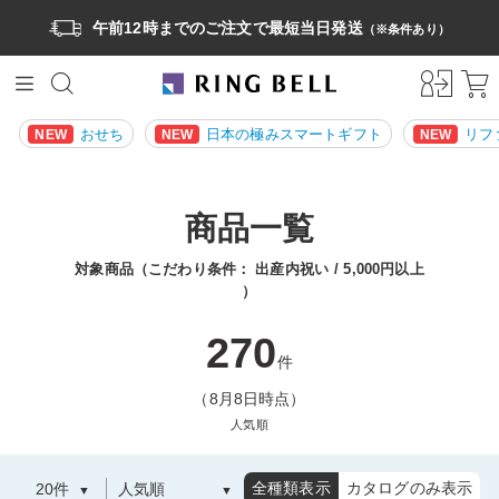
午前12時までのご注文で最短当日発送
（※条件あり）
おせち
日本の極みスマートギフト
リフ
NEW
NEW
NEW
商品一覧
対象商品（こだわり条件：
出産内祝い
5,000円以上
）
270
件
（8月8日時点）
人気順
全種類表示
カタログのみ表示