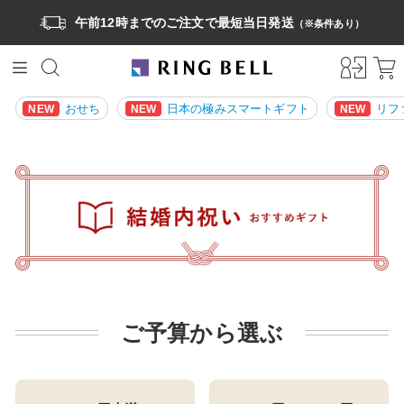
午前12時までのご注文で最短当日発送
（※条件あり）
おせち
日本の極みスマートギフト
リフ
NEW
NEW
NEW
ご予算から選ぶ