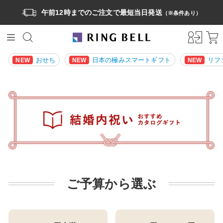
午前12時までのご注文で最短当日発送
（※条件あり）
おせち
日本の極みスマートギフト
リフ
NEW
NEW
NEW
ご予算から選ぶ