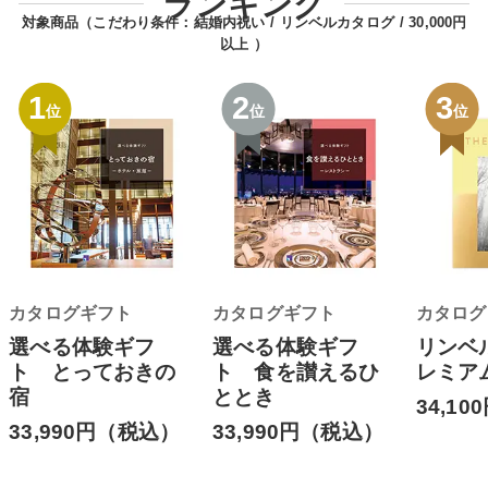
ランキング
対象商品（こだわり条件：
結婚内祝い
リンベルカタログ
30,000円
以上
）
1
2
3
位
位
位
カタログギフト
カタログギフト
カタログ
選べる体験ギフ
選べる体験ギフ
リンベ
ト とっておきの
ト 食を讃えるひ
レミア
宿
ととき
34,1
33,990円（税込）
33,990円（税込）