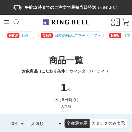
午前12時までのご注文で最短当日発送
（※条件あり）
おせち
日本の極みスマートギフト
リフ
NEW
NEW
NEW
商品一覧
対象商品（こだわり条件：
ウィンターパーティ
）
1
件
（8月8日時点）
人気順
全種類表示
カタログのみ表示