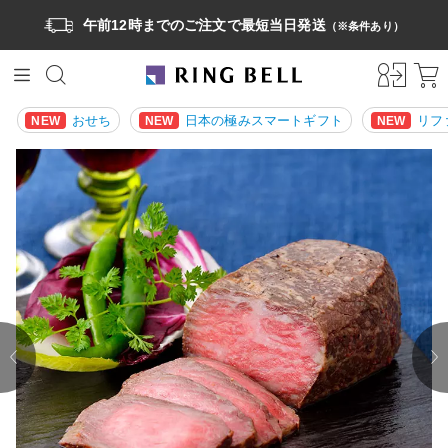
午前12時までのご注文で最短当日発送
（※条件あり）
おせち
日本の極みスマートギフト
リフ
NEW
NEW
NEW
prev