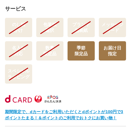
サービス
のし紙
包装紙
ブランド
メッセージ
かけ
選択
包装紙
カード
名入れ
数量
季節
お届け日
対応
限定品
限定品
指定
スペシャル
ラッピング
期間限定で、dカードをご利用いただくとdポイントが100円で3
ポイントたまる！＆ポイントのご利用でおトクにお買い物！