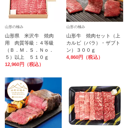
山形の極み
山形の極み
山形県 米沢牛 焼肉
山形牛 焼肉セット（上
用 肉質等級：４等級
カルビ（バラ）・ザブト
（Ｂ．Ｍ．Ｓ．Ｎｏ．
ン）３００ｇ
５）以上 ５１０ｇ
4,860円（税込）
12,960円（税込）