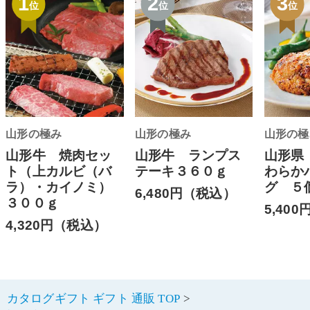
1
2
3
位
位
位
山形の極み
山形の極み
山形の極
山形牛 焼肉セッ
山形牛 ランプス
山形県
ト（上カルビ（バ
テーキ３６０ｇ
わらか
ラ）・カイノミ）
グ ５
6,480円（税込）
３００ｇ
5,40
4,320円（税込）
カタログギフト ギフト 通販 TOP