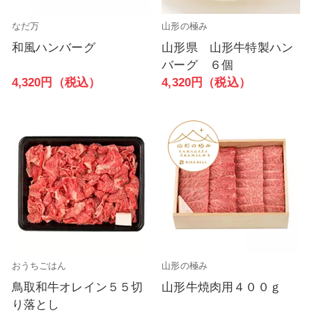
なだ万
山形の極み
和風ハンバーグ
山形県 山形牛特製ハン
バーグ ６個
4,320円（税込）
4,320円（税込）
おうちごはん
山形の極み
鳥取和牛オレイン５５切
山形牛焼肉用４００ｇ
り落とし