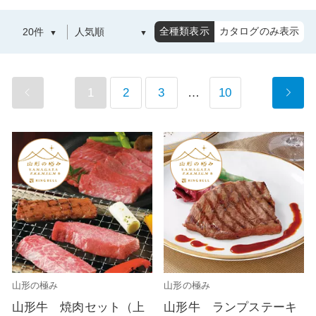
全種類表示
カタログのみ表示
1
2
3
…
10
山形の極み
山形の極み
山形牛 焼肉セット（上
山形牛 ランプステーキ