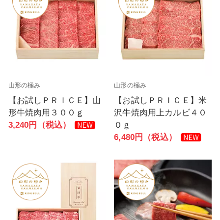
山形の極み
山形の極み
【お試しＰＲＩＣＥ】山
【お試しＰＲＩＣＥ】米
形牛焼肉用３００ｇ
沢牛焼肉用上カルビ４０
3,240円（税込）
０ｇ
6,480円（税込）