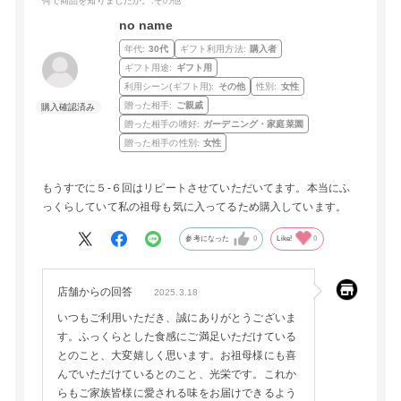
何で商品を知りましたか。
:その他
no name
年代:
30代
ギフト利用方法:
購入者
ギフト用途:
ギフト用
利用シーン(ギフト用):
その他
性別:
女性
贈った相手:
ご親戚
贈った相手の嗜好:
ガーデニング・家庭菜園
贈った相手の性別:
女性
もうすでに５-６回はリピートさせていただいてます。本当にふ
っくらしていて私の祖母も気に入ってるため購入しています。
参考になった
0
Like!
0
店舗からの回答
2025.3.18
いつもご利用いただき、誠にありがとうございま
す。ふっくらとした食感にご満足いただけている
とのこと、大変嬉しく思います。お祖母様にも喜
んでいただけているとのこと、光栄です。これか
らもご家族皆様に愛される味をお届けできるよう