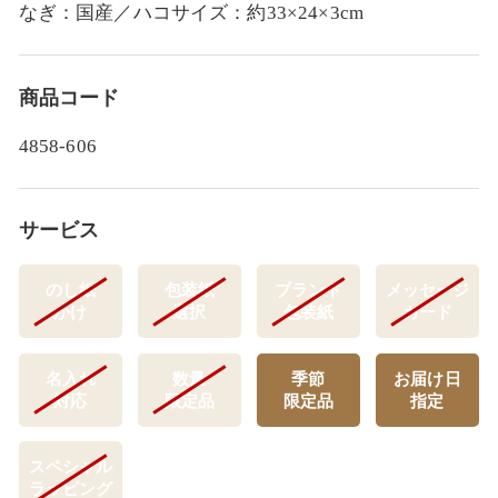
なぎ：国産／ハコサイズ：約33×24×3cm
商品コード
4858-606
サービス
のし紙
包装紙
ブランド
メッセージ
かけ
選択
包装紙
カード
名入れ
数量
季節
お届け日
対応
限定品
限定品
指定
スペシャル
ラッピング