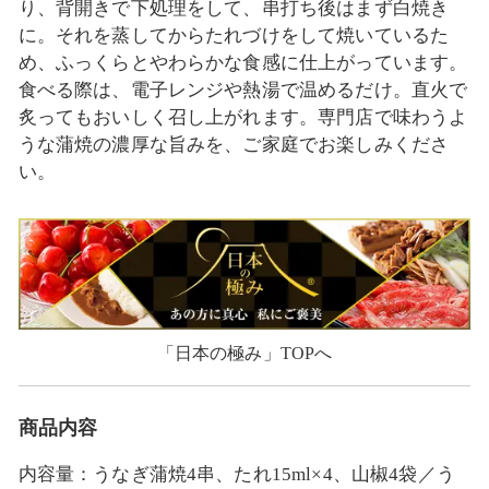
り、背開きで下処理をして、串打ち後はまず白焼き
に。それを蒸してからたれづけをして焼いているた
め、ふっくらとやわらかな食感に仕上がっています。
食べる際は、電子レンジや熱湯で温めるだけ。直火で
炙ってもおいしく召し上がれます。専門店で味わうよ
うな蒲焼の濃厚な旨みを、ご家庭でお楽しみくださ
い。
「日本の極み」TOPへ
商品内容
内容量：うなぎ蒲焼4串、たれ15ml×4、山椒4袋／う