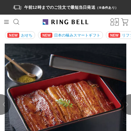
午前12時までのご注文で最短当日発送
（※条件あり）
おせち
日本の極みスマートギフト
リフ
NEW
NEW
NEW
prev