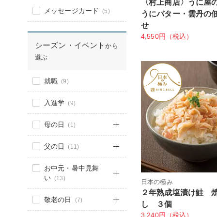
〈村上商店〉うに屋
メッセージカード
(5)
うにバター・雲丹の
せ
4,550円（税込）
シーズン・イベント
から
選ぶ
就職
(9)
入進学
(9)
母の日
(1)
父の日
(11)
お中元・暑中見舞
い
(13)
日本の極み
２年熟成塩漬け鮭 
敬老の日
(7)
し ３個
3,240円（税込）