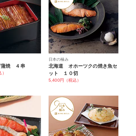
日本の極み
ぎ蒲焼 ４串
北海道 オホーツクの焼き魚セ
込）
ット １０切
5,400円（税込）