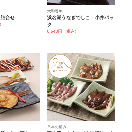
大和養魚
キ詰合せ
浜名湖うなぎでしこ 小丼パッ
込）
ク
8,640円（税込）
日本の極み