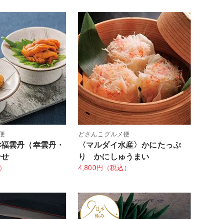
便
どさんこグルメ便
幸福雲丹（幸雲丹・
〈マルダイ水産〉かにたっぷ
合せ
り かにしゅうまい
込）
4,800円（税込）