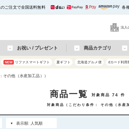
以上のご注文で全国送料無料
各
法人
お祝い / プレゼント
商品カテゴリ
リファスマートギフト
夏ギフト
北海道グルメ便
dカード利用
NEW
：その他（水産加工品））
商品一覧
74
対象商品
件
対象商品（こだわり条件：
その他（水産