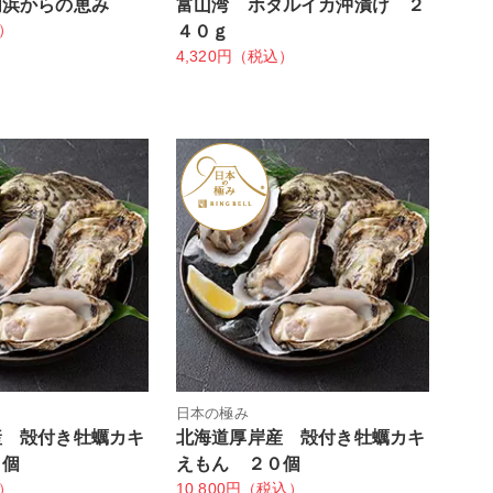
内浜からの恵み
富山湾 ホタルイカ沖漬け ２
込）
４０ｇ
4,320円（税込）
日本の極み
産 殻付き牡蠣カキ
北海道厚岸産 殻付き牡蠣カキ
５個
えもん ２０個
込）
10,800円（税込）