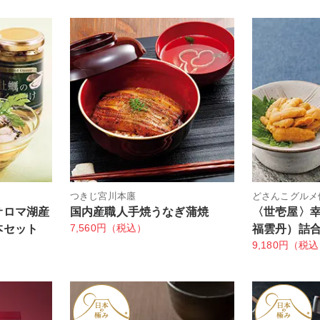
つきじ宮川本廛
どさんこグルメ
サロマ湖産
国内産職人手焼うなぎ蒲焼
〈世壱屋〉
7,560円（税込）
本セット
福雲丹）詰
9,180円（税