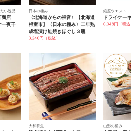
したい逸品
日本の極み
銀座ウエスト
岡富商店
〈北海道からの福音〉【北海道
ドライケー
6,048円（税
ご一夜干
根室市】〈日本の極み〉二年熟
成塩漬け鮭焼きほぐし３瓶
3,240円（税込）
大和養魚
山形の極み