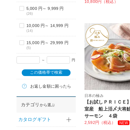
10,800円（税込）
5,000 円～ 9,999 円
(26)
10,000 円～ 14,999 円
(14)
15,000 円～ 29,999 円
(5)
～
円
この価格帯で検索
お返し金額に困ったら
日本の極み
【お試しＰＲＩＣＥ
カテゴリ
から選ぶ
室産 船上活〆大将
サーモン ４袋
カタログギフト
2,592円（税込）