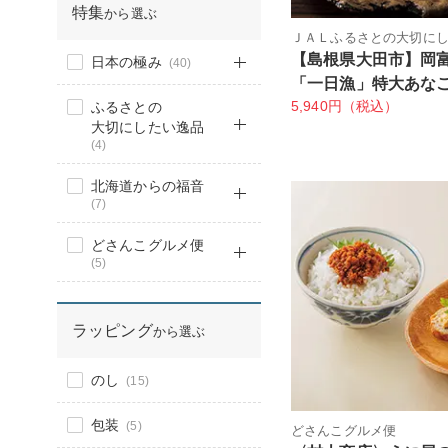
特集
から選ぶ
ＪＡＬふるさとの大切に
【島根県大田市】
日本の極み
(40)
「一日漁」特大あな
5,940円（税込）
ふるさとの
大切にしたい逸品
(4)
北海道からの福音
(7)
どさんこグルメ便
(5)
ラッピング
から選ぶ
のし
(15)
包装
(5)
どさんこグルメ便