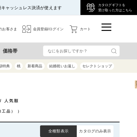
カタログギフトを
種キャッシュレス決済が使えます
受け取った方はこちら
のお客さま
会員登録/ログイン
カート
検
価格帯
額特典
桃
新着商品
結婚祝いお返し
セレクトショップ
/ 人気順
加工品）
）
全種類表示
カタログのみ表示