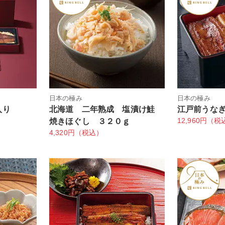
日本の極み
日本の極み
入り
北海道 二年熟成 塩漬け鮭
江戸前うな
12,960円（税
焼きほぐし ３２０ｇ
4,320円（税込）