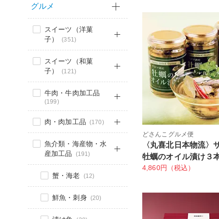
グルメ
スイーツ（洋菓
子）
(351)
スイーツ（和菓
子）
(121)
牛肉・牛肉加工品
(199)
肉・肉加工品
(170)
どさんこグルメ便
魚介類・海産物・水
〈丸喜北日本物流〉
産加工品
(191)
牡蠣のオイル漬け３
4,860円（税込）
蟹・海老
(12)
鮮魚・刺身
(20)