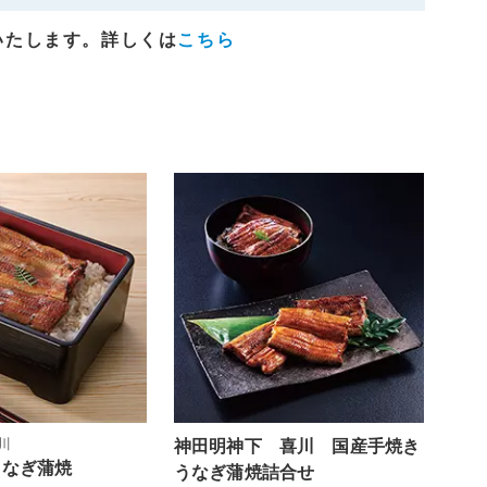
いたします。詳しくは
こちら
川
神田明神下 喜川 国産手焼き
うなぎ蒲焼
うなぎ蒲焼詰合せ