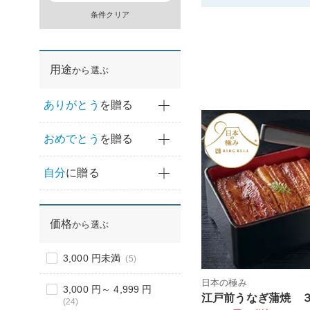
条件クリア
用途
から選ぶ
ありがとう
を贈る
おめでとう
を贈る
自分
に贈る
価格
から選ぶ
3,000 円未満
(5)
日本の極み
3,000 円～ 4,999 円
江戸前うなぎ蒲焼 
(24)