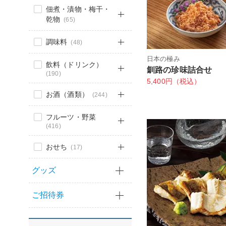
佃煮・漬物・梅干・
乾物
(65)
調味料
(48)
日本の極み
飲料（ドリンク）
釧路の珍味詰合せ
(190)
5,400円（税込）
お酒（酒類）
(244)
フルーツ・野菜
(416)
おせち
(17)
グッズ
ご招待券