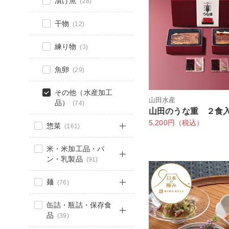
漬け魚
(28)
干物
(12)
練り物
(3)
魚卵
(29)
その他（水産加工
山田水産
品）
(74)
山田のうな重 ２食
5,200円（税込）
惣菜
(161)
米・米加工品・パ
ン・乳製品
(91)
麺
(76)
缶詰・瓶詰・保存食
品
(39)