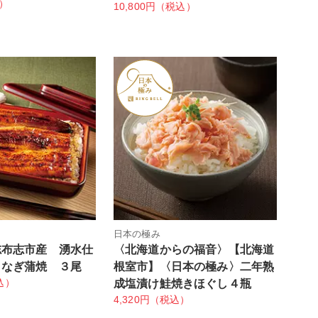
込）
10,800円（税込）
日本の極み
志布志市産 湧水仕
〈北海道からの福音〉【北海道
うなぎ蒲焼 ３尾
根室市】〈日本の極み〉二年熟
込）
成塩漬け鮭焼きほぐし４瓶
4,320円（税込）