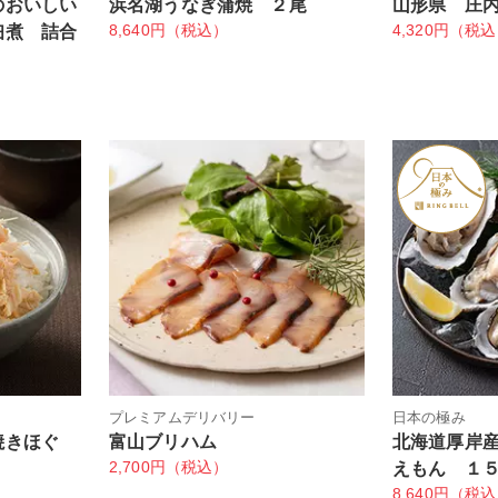
のおいしい
浜名湖うなぎ蒲焼 ２尾
山形県 庄
8,640円（税込）
4,320円（税
佃煮 詰合
プレミアムデリバリー
日本の極み
焼きほぐ
富山ブリハム
北海道厚岸
2,700円（税込）
えもん １
8,640円（税