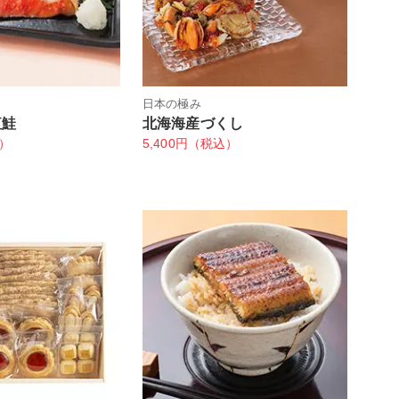
日本の極み
紅鮭
北海海産づくし
込）
5,400円（税込）