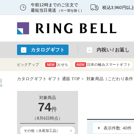
午前12時までのご注文で
税込3,960円
最短当日発送
（※一部を除く）
カタログギフト
内祝い / お返し
ピックアップ
おせち
日本の極みスマートギフト
NEW
NEW
カタログギフト ギフト 通販 TOP
対象商品（こだわり条件
対象商品
74
件
（8月6日時点）
その他（水産加工品）