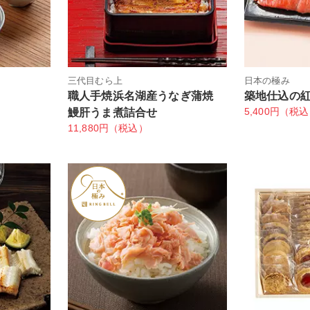
三代目むら上
日本の極み
職人手焼浜名湖産うなぎ蒲焼
築地仕込の
5,400円（税
鰻肝うま煮詰合せ
11,880円（税込）