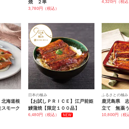
4,320円（税
焼 ２串
3,780円（税込）
日本の極み
ふるさとの極み
】北海道根
【お試しＰＲＩＣＥ】江戸前姫
鹿児島県 
鮭スモーク
鰻蒲焼【限定１００品】
立て 無薬
6,480円（税込）
10,800円（税