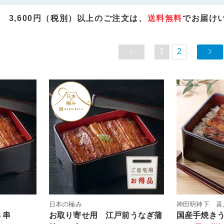
3,600円（税別）以上のご注文は、
送料無料
でお届け
1
2
日本の極み
神田明神下 喜
３串
お取り寄せ用 江戸前うなぎ蒲
国産手焼き