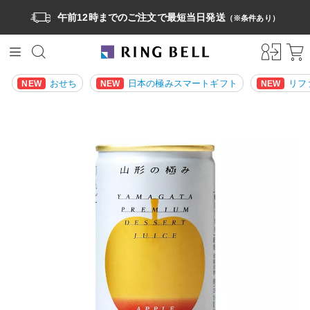
午前12時までのご注文で最短当日発送
（※条件あり）
おせち
日本の極みスマートギフト
リフ
NEW
NEW
NEW