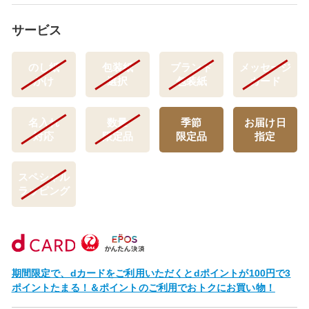
サービス
のし紙
包装紙
ブランド
メッセージ
かけ
選択
包装紙
カード
名入れ
数量
季節
お届け日
対応
限定品
限定品
指定
スペシャル
ラッピング
期間限定で、dカードをご利用いただくとdポイントが100円で3
ポイントたまる！＆ポイントのご利用でおトクにお買い物！