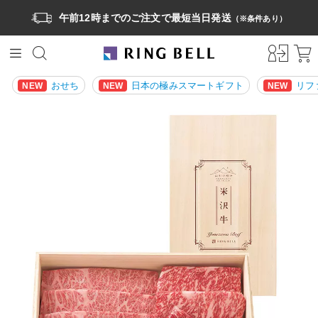
午前12時までのご注文で最短当日発送
（※条件あり）
おせち
日本の極みスマートギフト
リフ
NEW
NEW
NEW