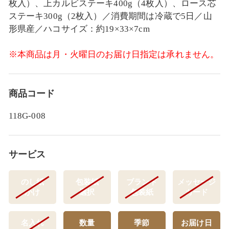
枚入）、上カルビステーキ400g（4枚入）、ロース芯
ステーキ300g（2枚入）／消費期間は冷蔵で5日／山
形県産／ハコサイズ：約19×33×7cm
※本商品は月・火曜日のお届け日指定は承れません。
商品コード
118G-008
サービス
のし紙
包装紙
ブランド
メッセージ
かけ
選択
包装紙
カード
名入れ
数量
季節
お届け日