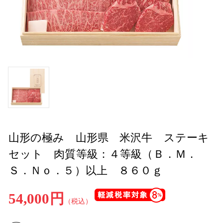
山形の極み 山形県 米沢牛 ステーキ
セット 肉質等級：４等級（Ｂ．Ｍ．
Ｓ．Ｎｏ．５）以上 ８６０ｇ
54,000円
（税込）