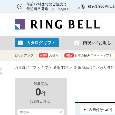
午前12時までのご注文で
税込3,960円
最短当日発送
（※一部を除く）
カタログギフト
内祝い / お返し
ピックアップ
おせち
日本の極みスマートギフト
NEW
NEW
カタログギフト ギフト 通販 TOP
対象商品（こだわり条件
対象商品
0
件
（8月9日時点）
中国茶