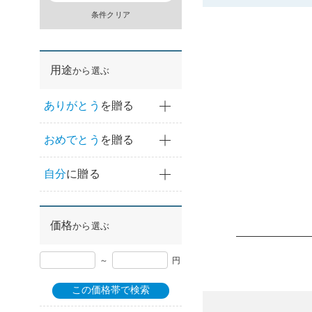
条件クリア
用途
から選ぶ
ありがとう
を贈る
おめでとう
を贈る
自分
に贈る
価格
から選ぶ
～
円
この価格帯で検索