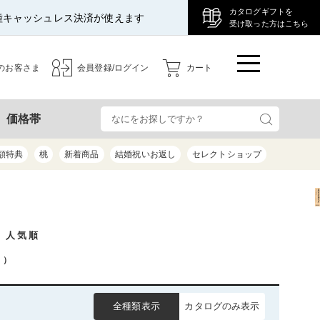
カタログギフトを
種キャッシュレス決済が使えます
受け取った方はこちら
のお客さま
会員登録/ログイン
カート
検
価格帯
額特典
桃
新着商品
結婚祝いお返し
セレクトショップ
/ 人気順
）
全種類表示
カタログのみ表示