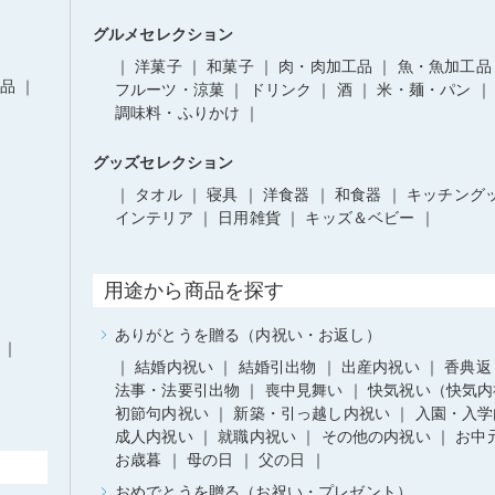
グルメセレクション
洋菓子
和菓子
肉・肉加工品
魚・魚加工品
品
フルーツ・涼菓
ドリンク
酒
米・麺・パン
調味料・ふりかけ
グッズセレクション
タオル
寝具
洋食器
和食器
キッチング
インテリア
日用雑貨
キッズ＆ベビー
用途から商品を探す
ありがとうを贈る（内祝い・お返し）
結婚内祝い
結婚引出物
出産内祝い
香典返
法事・法要引出物
喪中見舞い
快気祝い（快気内
初節句内祝い
新築・引っ越し内祝い
入園・入学
成人内祝い
就職内祝い
その他の内祝い
お中
お歳暮
母の日
父の日
おめでとうを贈る（お祝い・プレゼント）