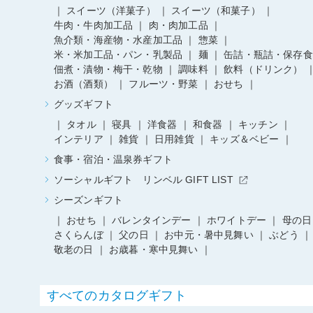
スイーツ（洋菓子）
スイーツ（和菓子）
牛肉・牛肉加工品
肉・肉加工品
魚介類・海産物・水産加工品
惣菜
米・米加工品・パン・乳製品
麺
缶詰・瓶詰・保存食
佃煮・漬物・梅干・乾物
調味料
飲料（ドリンク）
お酒（酒類）
フルーツ・野菜
おせち
グッズギフト
タオル
寝具
洋食器
和食器
キッチン
インテリア
雑貨
日用雑貨
キッズ＆ベビー
食事・宿泊・温泉券ギフト
ソーシャルギフト リンベル GIFT LIST
シーズンギフト
おせち
バレンタインデー
ホワイトデー
母の日
さくらんぼ
父の日
お中元・暑中見舞い
ぶどう
敬老の日
お歳暮・寒中見舞い
すべてのカタログギフト