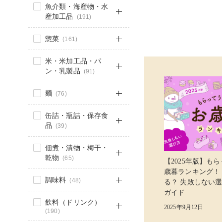
魚介類・海産物・水
産加工品
(191)
惣菜
(161)
米・米加工品・パ
ン・乳製品
(91)
麺
(76)
缶詰・瓶詰・保存食
品
(39)
佃煮・漬物・梅干・
乾物
(65)
【2025年版】も
歳暮ランキング！
調味料
(48)
る？ 失敗しない
ガイド
飲料（ドリンク）
2025年9月12日
(190)