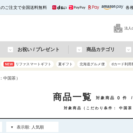
以上のご注文で全国送料無料
各
法人
お祝い / プレゼント
商品カテゴリ
リファスマートギフト
夏ギフト
北海道グルメ便
dカード利用
NEW
：中国茶）
商品一覧
0
対象商品
件
対象商品（こだわり条件：
中国茶