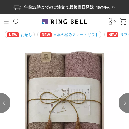
午前12時までのご注文で最短当日発送
（※条件あり）
おせち
日本の極みスマートギフト
リフ
NEW
NEW
NEW
prev