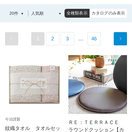
全種類表示
カタログのみ表示
1
2
3
…
46
今治謹製
ＲＥ：ＴＥＲＲＡＣＥ
紋織タオル タオルセッ
ラウンドクッション【カ