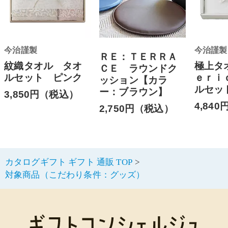
今治謹製
今治謹製
ＲＥ：ＴＥＲＲＡ
紋織タオル タオ
極上タ
ＣＥ ラウンドク
ルセット ピンク
ｅｒｉ
ッション【カラ
ルセッ
ー：ブラウン】
3,850円（税込）
4,84
2,750円（税込）
カタログギフト ギフト 通販 TOP
対象商品（こだわり条件：グッズ）