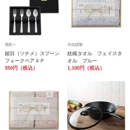
燕匠一
今治謹製
鎚目（ツチメ）スプーン
紋織タオル フェイスタ
フォークペア４Ｐ
オル ブルー
550円（税込）
1,100円（税込）