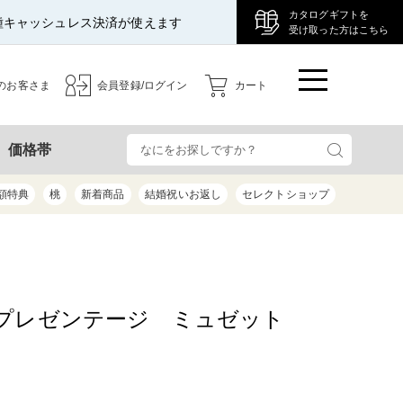
カタログギフトを
種キャッシュレス決済が使えます
受け取った方はこちら
のお客さま
会員登録/ログイン
カート
検
価格帯
額特典
桃
新着商品
結婚祝いお返し
セレクトショップ
プレゼンテージ ミュゼット