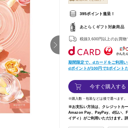
395ポイント進呈！
あとらくギフト対象商品
税抜3,600円以上のお買
next
期間限定で、dカードをご利用い
dポイントが100円で3ポイン
今すぐ購入する
※購入数・包装などは後で選べます。
※お支払い方法は、クレジットカ
Amazon Pay、PayPay、d払
イディ）がご利用いただけます。