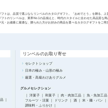
ギフトは、品質で選ぶならリンベルのカタログギフト。「おめでとう」を贈る、上
ギフトのリンベルは、業界No.1の品揃えと、時代のスタイルに合わせた高品質な
中元・お歳暮に最適な、贈られた方がお好みの商品を選べるカタログギフトをご用
リンベルのお取り寄せ
セレクトショップ
日本の極み・山形の極み
厳選・高級わけありグルメ
グルメセレクション
洋菓子
和菓子
肉・肉加工品
魚・魚加工品
品
フルーツ・涼菓
ドリンク
酒
米・麺・パン
調味料・ふりかけ