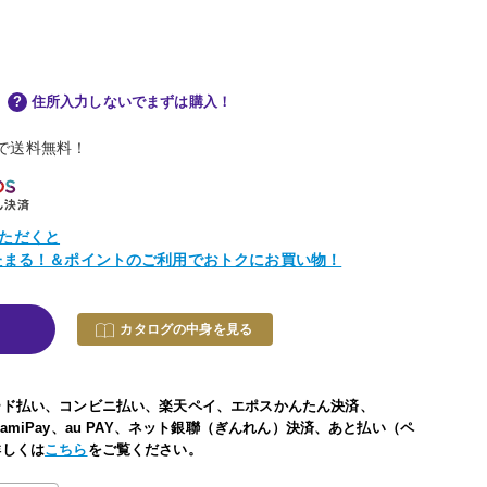
住所入力しないでまずは購入！
物で送料無料！
ただくと
トたまる！＆ポイントのご利用でおトクにお買い物！
カタログの中身を見る
ード払い、コンビニ払い、楽天ペイ、エポスかんたん決済、
い、FamiPay、au PAY、ネット銀聯（ぎんれん）決済、あと払い（ペ
詳しくは
こちら
をご覧ください。