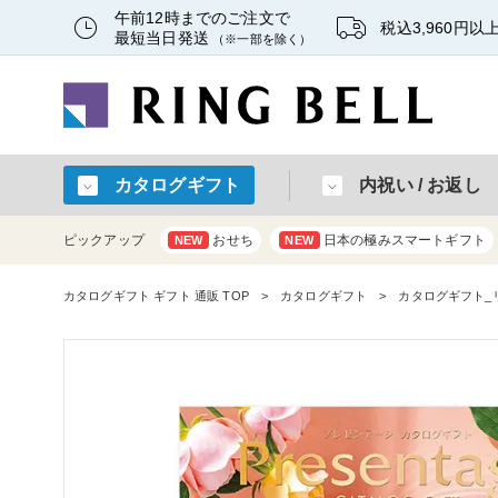
午前12時までのご注文で
税込3,960円
最短当日発送
（※一部を除く）
カタログギフト
内祝い / お返し
ピックアップ
おせち
日本の極みスマートギフト
NEW
NEW
カタログギフト ギフト 通販 TOP
カタログギフト
カタログギフト_