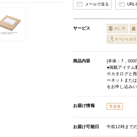
メールで送る
UR
サービス
のし可
スペシャルラ
商品内容
[本体：7，00
●掲載アイテム数
※カタログと
ーネットまたは
をお申し込み
お届け情報
常温便
お届け可能日
午前12時まで