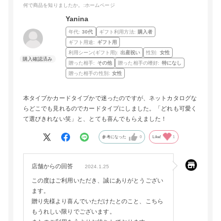
何で商品を知りましたか。
:ホームページ
Yanina
年代:
30代
ギフト利用方法:
購入者
ギフト用途:
ギフト用
利用シーン(ギフト用):
出産祝い
性別:
女性
贈った相手:
その他
贈った相手の嗜好:
特になし
贈った相手の性別:
女性
本タイプかカードタイプかで迷ったのですが、ネットカタログな
らどこでも見れるのでカードタイプにしました。「どれも可愛く
て選びきれない笑」と、とても喜んでもらえました！
参考になった
0
Like!
1
店舗からの回答
2024.1.25
この度はご利用いただき、誠にありがとうござい
ます。
贈り先様より喜んでいただけたとのこと、こちら
もうれしい限りでございます。