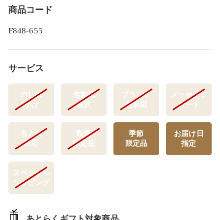
商品コード
F848-655
サービス
のし紙
包装紙
ブランド
メッセージ
かけ
選択
包装紙
カード
名入れ
数量
季節
お届け日
対応
限定品
限定品
指定
スペシャル
ラッピング
あとらくギフト対象商品