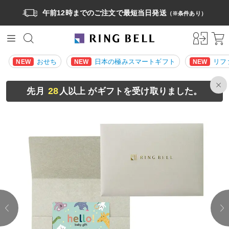
午前12時までのご注文で最短当日発送
（※条件あり）
おせち
日本の極みスマートギフト
リフ
NEW
NEW
NEW
28
先月
人以上 がギフトを受け取りました。
prev