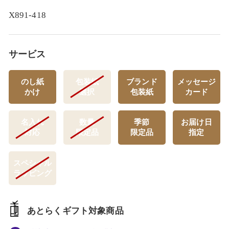
X891-418
サービス
のし紙
包装紙
ブランド
メッセージ
かけ
選択
包装紙
カード
名入れ
数量
季節
お届け日
対応
限定品
限定品
指定
スペシャル
ラッピング
あとらくギフト対象商品