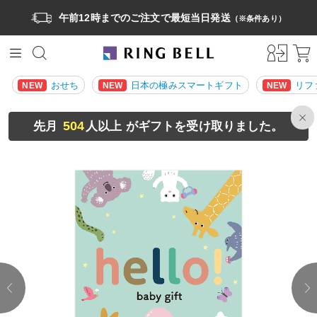
午前12時までのご注文で最短当日発送
（※条件あり）
おせち
日本の極みスマートギフト
リフ
NEW
NEW
NEW
504
先月
人以上 がギフトを受け取りました。
prev