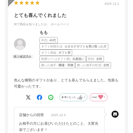
2025.12.2
とても喜んでくれました
何で商品を知りましたか。
:ホームページ
もも
年代:
40代
ギフト利用方法:
カタログギフトを受け取った方
ギフト用途:
ギフト用
利用シーン(ギフト用):
出産祝い
性別:
女性
贈った相手:
職場・同僚
贈った相手の性別:
女性
色んな種類のギフトがあり、とても喜んでもらえました。包装も
可愛かったです。
参考になった
1
Like!
0
店舗からの回答
2025.12.3
お相手の方にお喜びいただけたとのこと、大変光
栄でございます！