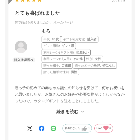
2026.3.5
とても喜ばれました
何で商品を知りましたか。
:ホームページ
もろ
年代:
60代
ギフト利用方法:
購入者
ギフト用途:
ギフト用
利用シーン(ギフト用):
出産祝い
利用シーン(法人用):
その他
性別:
女性
贈った相手:
ご親戚
贈った相手の嗜好:
特になし
贈った相手の性別:
男性
甥っ子の初めての赤ちゃん誕生の知らせを受けて、何かお祝いを
と思いましたが、お嫁さんのお好みや必要な物がよくわからなか
ったので、カタログギフトを送ることにしました。
カタログギフトを送るのは初めてだったので、レビューなどを見
続きを読む
て、こちらの物に決めて送りましたら、3日ほどで届いたとの連
絡があり、大変喜んでもらえました。これにして良かったです。
これからも機会がありましたら利用しようと思います。
参考になった
1
Like!
0