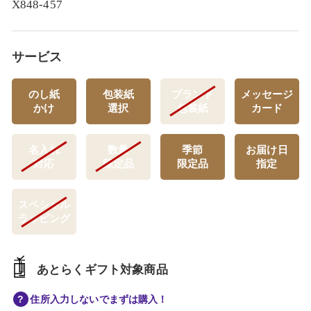
X848-457
サービス
のし紙
包装紙
ブランド
メッセージ
かけ
選択
包装紙
カード
名入れ
数量
季節
お届け日
対応
限定品
限定品
指定
スペシャル
ラッピング
あとらくギフト対象商品
住所入力しないでまずは購入！