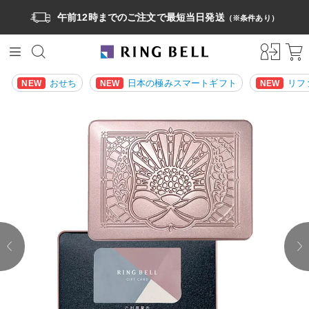
午前12時までのご注文で最短当日発送
（※条件あり）
おせち
日本の極みスマートギフト
リフ
NEW
NEW
NEW
prev