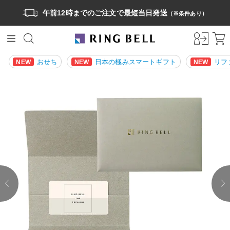
午前12時までのご注文で最短当日発送
（※条件あり）
おせち
日本の極みスマートギフト
リフ
NEW
NEW
NEW
prev