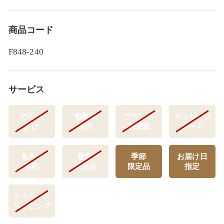
商品コード
F848-240
サービス
のし紙
包装紙
ブランド
メッセージ
かけ
選択
包装紙
カード
名入れ
数量
季節
お届け日
対応
限定品
限定品
指定
スペシャル
ラッピング