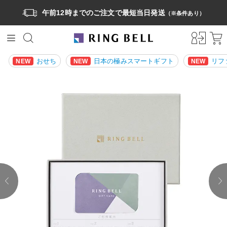
午前12時までのご注文で最短当日発送
（※条件あり）
おせち
日本の極みスマートギフト
リフ
NEW
NEW
NEW
prev