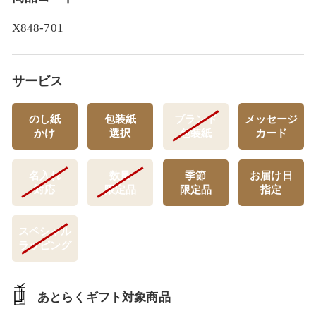
X848-701
サービス
のし紙
包装紙
ブランド
メッセージ
かけ
選択
包装紙
カード
名入れ
数量
季節
お届け日
対応
限定品
限定品
指定
スペシャル
ラッピング
あとらくギフト対象商品