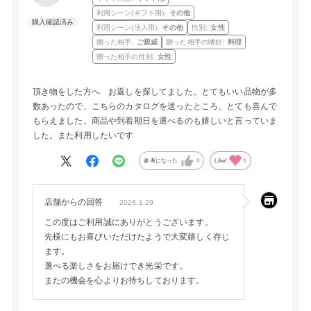
利用シーン(ギフト用):
その他
利用シーン(法人用):
その他
性別:
女性
贈った相手:
ご親戚
贈った相手の嗜好:
料理
贈った相手の性別:
女性
頂き物をした方へ お返しを探してました。とてもいい品物が多
数あったので、こちらのカタログを送ったところ、とても喜んで
もらえました。商品や到着期日を選べるのも嬉しいと言っていま
した。また利用したいです
参考になった
0
Like!
0
店舗からの回答
2026.1.29
この度はご利用誠にありがとうございます。
先様にもお喜びいただけたようで大変嬉しく存じ
ます。
選べる楽しさをお届けでき光栄です。
またの機会を心よりお待ちしております。