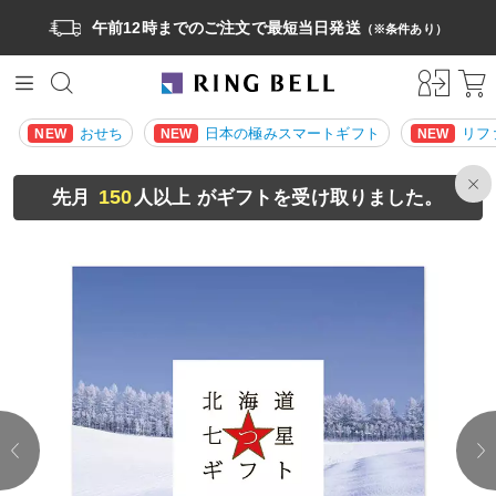
午前12時までのご注文で最短当日発送
（※条件あり）
おせち
日本の極みスマートギフト
リフ
NEW
NEW
NEW
150
先月
人以上 がギフトを受け取りました。
prev