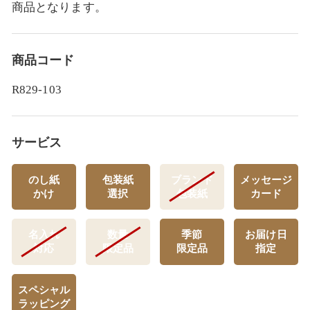
商品となります。
商品コード
R829-103
サービス
のし紙
包装紙
ブランド
メッセージ
かけ
選択
包装紙
カード
名入れ
数量
季節
お届け日
対応
限定品
限定品
指定
スペシャル
ラッピング