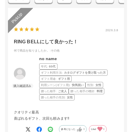
2026.3.8
RING BELLにして良かった！
何で商品を知りましたか。
:その他
no name
年代:
60代
ギフト利用方法:
カタログギフトを受け取った方
ギフト用途:
ギフト用
利用シーン(ギフト用):
快気祝い
性別:
女性
贈った相手:
ご友人
贈った相手の嗜好:
料理
贈った相手の性別:
女性
クオリティ最高
喜ばれるギフト、次回も頼みます‼️
参考になった
0
Like!
0