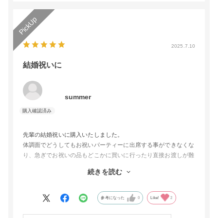
2025.7.10
結婚祝いに
summer
先輩の結婚祝いに購入いたしました。
体調面でどうしてもお祝いパーティーに出席する事ができなくな
り、急ぎでお祝いの品もどこかに買いに行ったり直接お渡しが難
しい状況だったのでこちらで購入。開催日までにお渡ししたく急
続きを読む
遽注文をしたのですが、購入してすぐにカタログギフトもすぐに
発送されて先輩の元に届いたのでびっくりしましま！こちらで購
入して良かったと思い、また何かの機会に利用予定です^ ^
参考になった
0
Like!
2